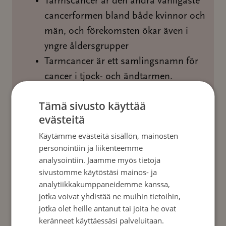
Tarmscancer är den andra vanligaste
cancerformen bland både kvinnor och
män, och förekomsten ökar även i
yngre åldersgrupper
Tarmcancer är ett samlingsnamn för
cancer i tjock- och ändtarmen.
Denna cancerform kan upptäckas i ett
Tämä sivusto käyttää
tidigt skede genom screening
evästeitä
(blodprov).
Käytämme evästeitä sisällön, mainosten
Det nationella screeningprogrammet
personointiin ja liikenteemme
är viktigt och man bör delta i detta då
analysointiin. Jaamme myös tietoja
man blir kallad.
sivustomme käytöstäsi mainos- ja
Tarmscancer kan förebyggas genom
analytiikkakumppaneidemme kanssa,
jotka voivat yhdistää ne muihin tietoihin,
att avlägsna förstadier till cancer vid
jotka olet heille antanut tai joita he ovat
en koloskopi.
keränneet käyttäessäsi palveluitaan.