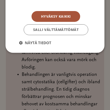
Kända riskfaktorer för att insjukna är
Tietosuojakäytäntö
låg fysisk aktivitet, hög konsumtion av
rött och processerat kött, rökning,
HYVÄKSY KAIKKI
hög ålder och ärftlig belastning.
SALLI VÄLTTÄMÄTTÖMÄT
Typiska symtom är förändringar i
tarmfunktionen, buksmärta,
NÄYTÄ TIEDOT
förstoppning, diarré, trötthet,
tarmvred eller oförklarlig viktnedgång.
Avföringen kan också vara mörk och
blodig.
Behandlingen är vanligtvis operation
samt cytostatika (cellgifter) och ibland
strålbehandling. En tidig diagnos
förbättrar prognosen och minskar
behovet av kostsamma behandlingar