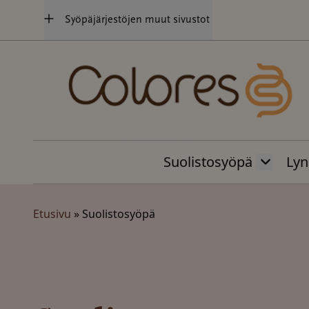
Hyppää
Syöpäjärjestöjen muut sivustot
sisältöön
Suolistosyöpä
Lyn
Etusivu
»
Suolistosyöpä