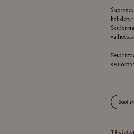
Suomessa
kohderyhm
Seulonnan
vaiheessa
Seulontao
seulonta
Suolis
Hoidot