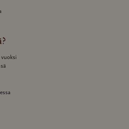
a
ä?
 vuoksi
ssä
eessa