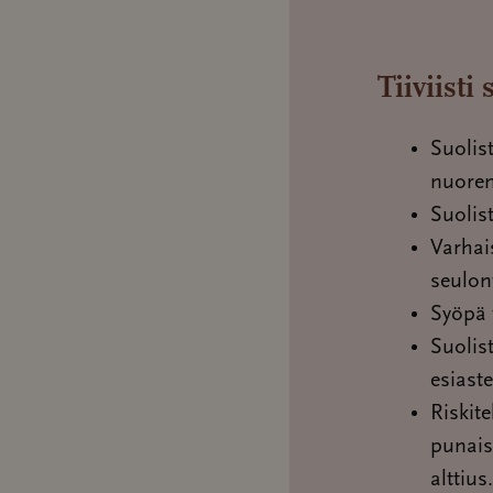
Tiiviisti
Suolist
nuorem
Suolis
Varhai
seulon
Syöpä 
Suolis
esiaste
Riskite
punais
alttius.