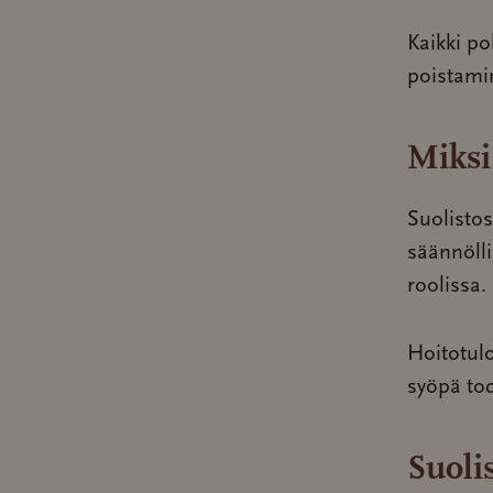
Kaikki po
poistami
Miksi
Suolisto
säännölli
roolissa.
Hoitotul
syöpä to
Suoli