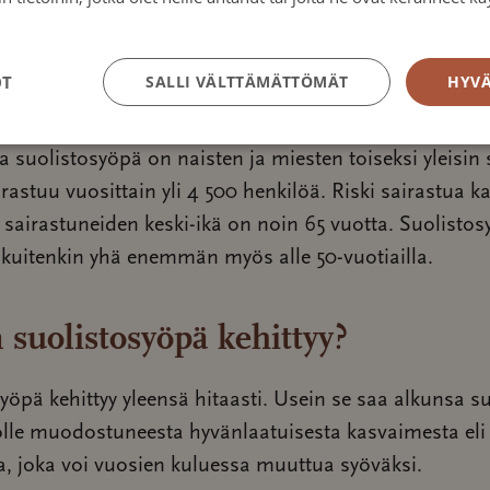
tosuojakäytäntö
yöpä on yhteinen nimitys paksu-, perä- ja ohutsuolen s
OT
SALLI VÄLTTÄMÄTTÖMÄT
HYVÄ
suolistosyövistä on paksu- tai peräsuolen syöpiä.
suolistosyöpä on naisten ja miesten toiseksi yleisin 
irastuu vuosittain yli 4 500 henkilöä. Riski sairastua k
 sairastuneiden keski-ikä on noin 65 vuotta. Suolisto
kuitenkin yhä enemmän myös alle 50-vuotiailla.
 suolistosyöpä kehittyy?
yöpä kehittyy yleensä hitaasti. Usein se saa alkunsa s
olle muodostuneesta hyvänlaatuisesta kasvaimesta eli
a, joka voi vuosien kuluessa muuttua syöväksi.