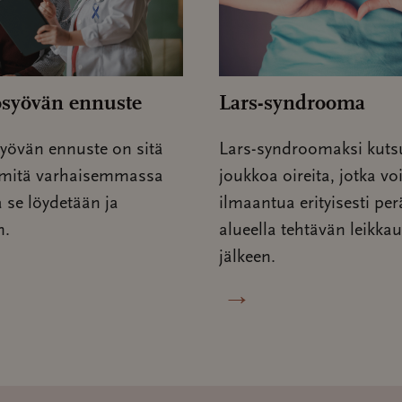
osyövän ennuste
Lars-syndrooma
yövän ennuste on sitä
Lars-syndroomaksi kuts
mitä varhaisemmassa
joukkoa oireita, jotka vo
 se löydetään ja
ilmaantua erityisesti pe
n.
alueella tehtävän leikka
jälkeen.
→