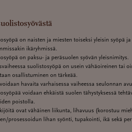
 suolistosyövästä
osyöpä on naisten ja miesten toiseksi yleisin syöpä ja 
missakin ikäryhmissä.
tosyöpä on paksu- ja peräsuolen syövän yleisnimitys.
svaiheessa suolistosyöpä on usein vähäoireinen tai oir
taan osallistuminen on tärkeää.
voidaan havaita varhaisessa vaiheessa seulonnan avul
tosyöpää voidaan ehkäistä suolen tähystyksessä tehtä
iden poistolla.
kijöitä ovat vähäinen liikunta, lihavuus (korostuu mieh
en/prosessoidun lihan syönti, tupakointi, ikä sekä per