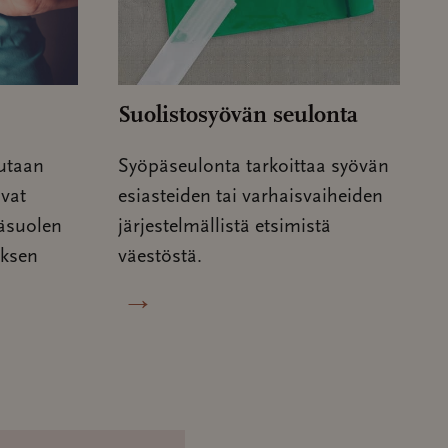
Suolistosyövän seulonta
utaan
Syöpäseulonta tarkoittaa syövän
ivat
esiasteiden tai varhaisvaiheiden
räsuolen
järjestelmällistä etsimistä
uksen
väestöstä.
→