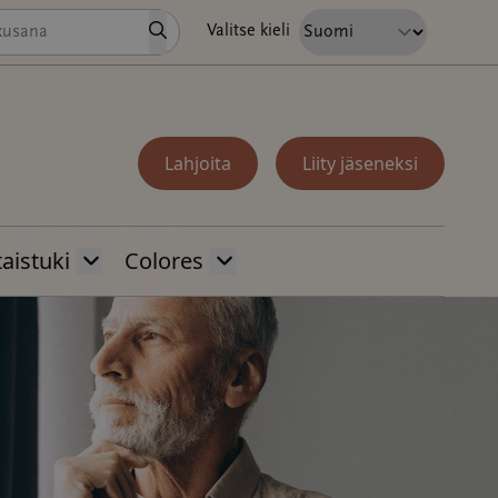
Hae
Valitse kieli
Lahjoita
Liity jäseneksi
aistuki
Colores