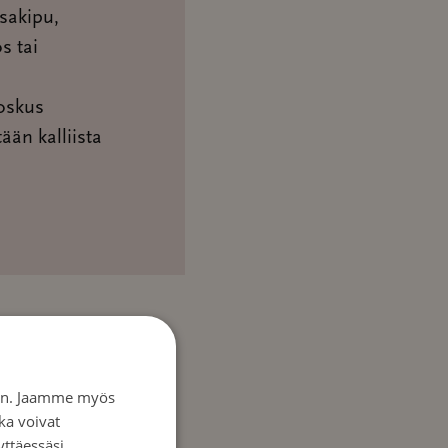
sakipu,
s tai
joskus
ään kalliista
iin. Jaamme myös
ka voivat
yttäessäsi