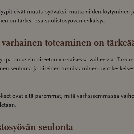
lyypit eivät muutu syöväksi, mutta niiden löytyminen j
nen on tärkeä osa suolistosyövän ehkäisyä.
 varhainen toteaminen on tärkeä
syöpä on usein oireeton varhaisessa vaiheessa. Tämän
nen seulonta ja oireiden tunnistaminen ovat keskeise
okset ovat sitä paremmat, mitä varhaisemmassa vaih
detaan.
stosyövän seulonta