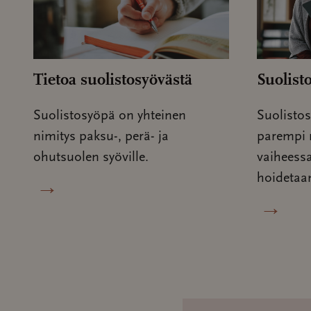
Tietoa suolistosyövästä
Suolist
Suolistosyöpä on yhteinen
Suolistos
nimitys paksu-, perä- ja
parempi 
ohutsuolen syöville.
vaiheessa
→
hoidetaa
→