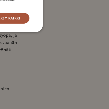
yöville.
KSY KAIKKI
syöpä, ja
asvaa iän
syöpää
uolen