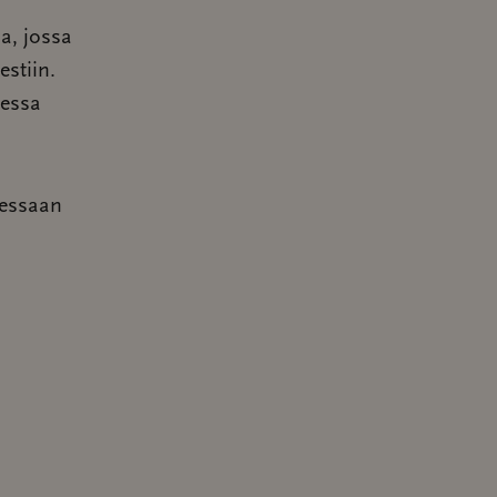
a, jossa
stiin.
sessa
dessaan