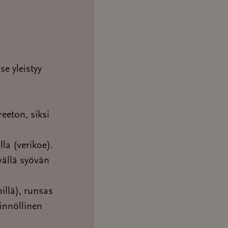
se yleistyy
eeton, siksi
la (verikoe).
vällä syövän
illä), runsas
innöllinen