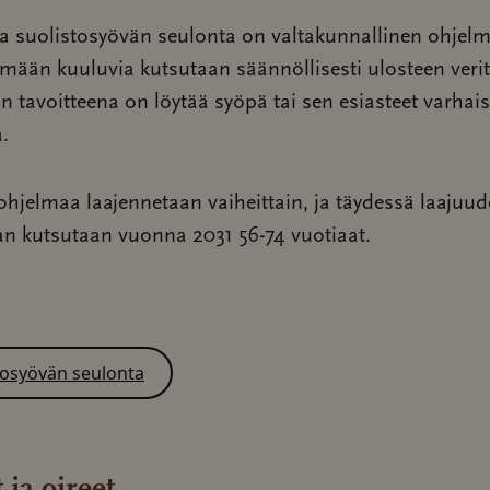
 suolistosyövän seulonta on valtakunnallinen ohjelm
ään kuuluvia kutsutaan säännöllisesti ulosteen verite
 tavoitteena on löytää syöpä tai sen esiasteet varhai
.
hjelmaa laajennetaan vaiheittain, ja täydessä laajuu
an kutsutaan vuonna 2031 56-74 vuotiaat.
tosyövän seulonta
 ja oireet