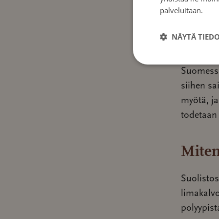
palveluitaan.
Tie
Suolistos
NÄYTÄ TIED
Valtaosa 
Suomessa 
siihen sa
myötä, ja
todetaan 
Miten
Suolistos
limakalv
polyypist