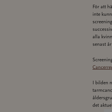
För att h
inte kunn
screenin
successiv
alla kvin
senast år
Screenin
Cancerreg
I bilden 
tarmcance
åldersgru
det aktuel