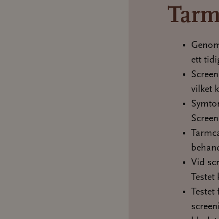
Tarm
Genom 
ett tid
Screen
vilket 
Symtom
Screeni
Tarmca
behand
Vid sc
Testet 
Testet 
screeni