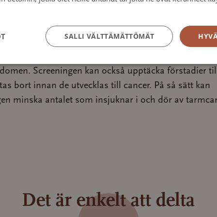
tosuojakäytäntö
d screening för tarmcancer är att upptäcka sjukdomen 
OT
SALLI VÄLTTÄMÄTTÖMÄT
HYVÄ
ede, innan den har hunnit ge tydliga symtom. Ju tidigar
r upptäcks, desto större är möjligheterna att behand
domen. Screeningen kan också upptäcka förstadier till
as bort innan de utvecklas till cancer. På så sätt kan
en minska antalet som insjuknar i och dör av tarmcan
Det är enkelt att delta