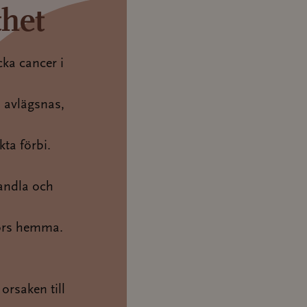
thet
ka cancer i
 avlägsnas,
ta förbi.
handla och
görs hemma.
orsaken till