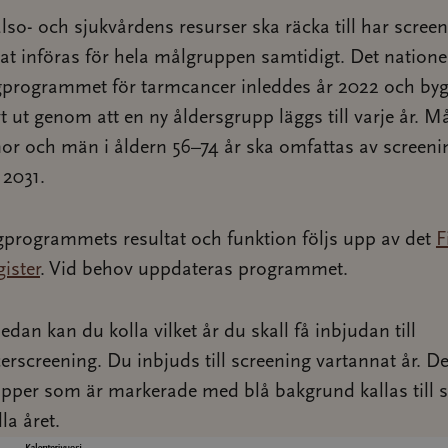
älso- och sjukvårdens resurser ska räcka till har scree
at införas för hela målgruppen samtidigt. Det natione
gprogrammet för tarmcancer inleddes år 2022 och by
t ut genom att en ny åldersgrupp läggs till varje år. Må
nor och män i åldern 56–74 år ska omfattas av screen
 2031.
gprogrammets resultat och funktion följs upp av det
F
ister
. Vid behov uppdateras programmet.
nedan kan du kolla vilket år du skall få inbjudan till
rscreening. Du inbjuds till screening vartannat år. D
pper som är markerade med blå bakgrund kallas till 
la året.