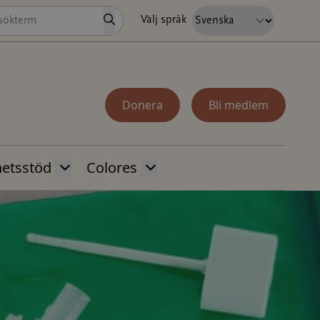
Sök
Välj språk
Donera
Bli medlem
hetsstöd
Colores