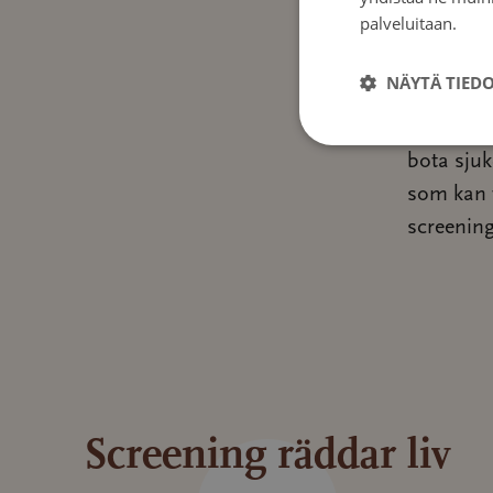
palveluitaan.
Tie
Syftet me
NÄYTÄ TIED
tidigt sk
tarmcance
bota sjuk
som kan t
screening
Screening räddar liv