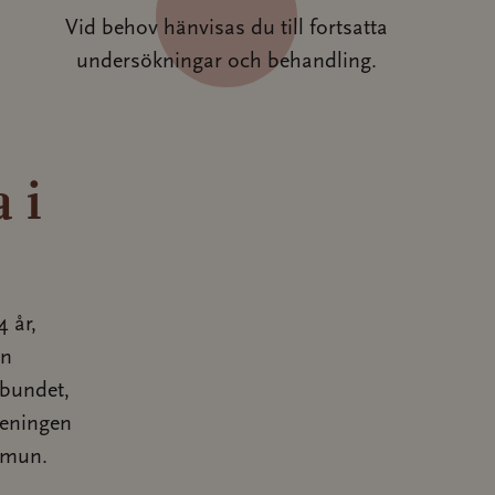
Vid behov hänvisas du till fortsatta
undersökningar och behandling.
a i
?
4 år,
en
elbundet,
reeningen
mmun.