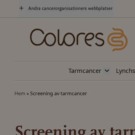
Hoppa
Andra cancerorganisationers webbplatser
till
innehåll
Tarmcancer
Lynch
Hem
»
Screening av tarmcancer
Screening av ta