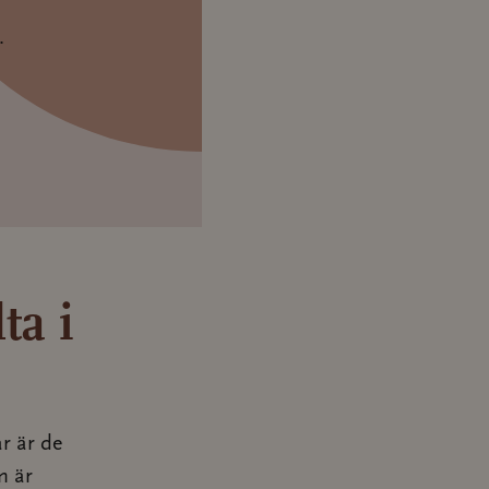
.
ta i
r är de
m är