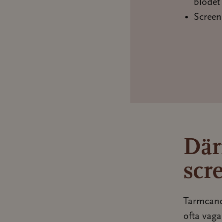
blodet 
Screen
Därf
scr
Tarmcanc
ofta vag