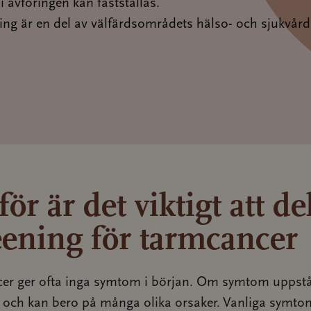
i avföringen kan fastställas.
ing är en del av välfärdsområdets hälso- och sjukvård
ör är det viktigt att del
eening för tarmcancer
er ger ofta inga symtom i början. Om symtom uppstå
a och kan bero på många olika orsaker. Vanliga symto