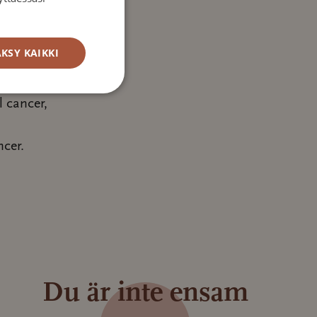
i ett
KSY KAIKKI
e
la och
 cancer,
cer.
Du är inte ensam