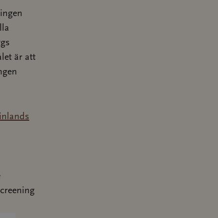
ningen
lla
ggs
let är att
ingen
inlands
e
screening