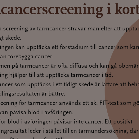
cancerscreening i kor
screening av tarmcancer strävar man efter att upptäc
igt skede.
ingen kan upptäcka ett förstadium till cancer som kan
kan förebygga cancer.
en på tarmcancer är ofta diffusa och kan gå obemärk
ng hjälper till att upptäcka tarmcancer i tid.
ncer som upptäcks i ett tidigt skede är lättare att be
lingsresultaten är bättre.
reening för tarmcancer används ett sk. FIT-test som 
kan påvisa blod i avföringen.
för blod i avföringen påvisar inte cancer. Ett positivt
ngresultat leder i stället till en tarmundersökning, där 