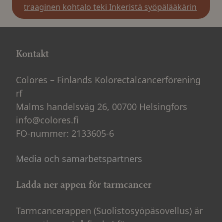
traaginen kohtalo teki Inkeristä syöpälääkärin
Kontakt
Colores – Finlands Kolorectalcancerförening
rf
Malms handelsväg 26, 00700 Helsingfors
info@colores.fi
FO-nummer: 2133605-6
Media och samarbetspartners
Ladda ner appen för tarmcancer
Tarmcancerappen (Suolistosyöpäsovellus) är