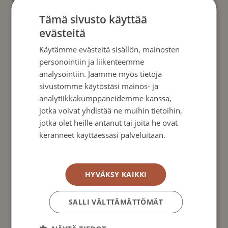
yhdistyksen toimintaan jo suunnitteluvaiheessa.
Tämä sivusto käyttää
Tulokset olivat rohkaisevia. Valtaosa vastaajista
evästeitä
koki, että heille pitäisi olla oma järjestö, joka
tarjoaa tietoa ja tukea sairastumisen eri
Käytämme evästeitä sisällön, mainosten
personointiin ja liikenteemme
vaiheissa. Toive oli keskustella sairaudesta
analysointiin. Jaamme myös tietoja
muiden potilaiden ja heidän läheisten kanssa.
sivustomme käytöstäsi mainos- ja
Suolistosyövästä oli niukasti yleistä tietoa tai
analytiikkakumppaneidemme kanssa,
tiedon luotettavuutta oli vaikea arvioida.
jotka voivat yhdistää ne muihin tietoihin,
jotka olet heille antanut tai joita he ovat
keränneet käyttäessäsi palveluitaan.
Näin ollen Inkeri kokosi Coloresin hallituksen
Tietosuojakäytäntö
alkuvuodesta 2007. Kokoonpanossa oli hänen
mielestään tärkeää, että hallitukseen kutsutaan
HYVÄKSY KAIKKI
potilasjäsenien lisäksi maamme johtavia
suolistosyövän hoitoon erikoistuneista
SALLI VÄLTTÄMÄTTÖMÄT
lääkäreitä.