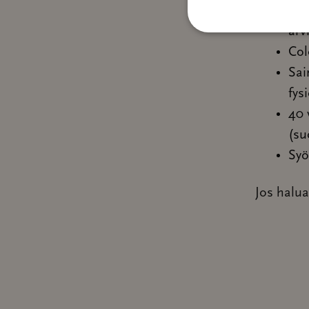
Lyn
arv
Col
Sai
fys
40 
(su
Syö
Jos halua