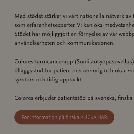
Med stödet stärker vi vårt nationella nätverk av 
som erfarenhetsexperter. Vi kan öka medvetenhe
Stödet har möjliggjort en förnyelse av vår webbpl
användbarheten och kommunikationen.
Colores tarmcancerapp (Suolistosyöpäsovellus) 
tilläggsstöd för patient och anhörig och ökar m
symtom och tidig upptäckt.
Colores erbjuder patientstöd på svenska, finska
För information på finska KLICKA HÄR