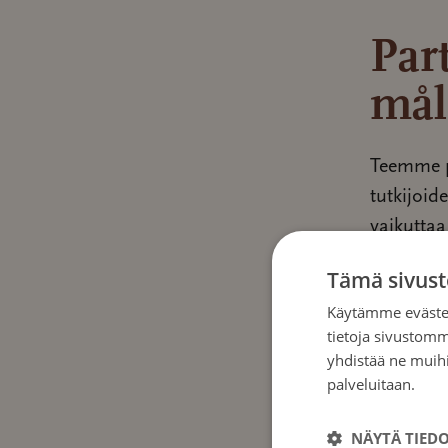
Par
mål
Teemme pi
tutkijoid
vaikuttaa
Colores-k
Tämä sivust
ideointia
Käytämme evästei
tietoja sivustom
Kohdery
yhdistää ne muihin
palveluitaan.
Tie
Suo
ja 
NÄYTÄ TIED