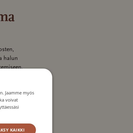
mma
osten,
ja halun
ukemiseen.
stä,
llistä.
iin. Jaamme myös
ka voivat
yttäessäsi
ia/vuosi)
KSY KAIKKI