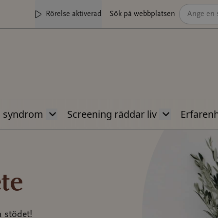
Rörelse aktiverad
Sök på webbplatsen
s syndrom
Screening räddar liv
Erfaren
te
a stödet!