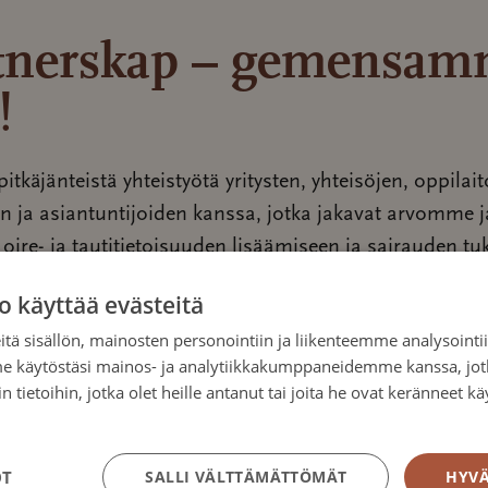
tnerskap – gemensa
!
tkäjänteistä yhteistyötä yritysten, yhteisöjen, oppilait
en ja asiantuntijoiden kanssa, jotka jakavat arvomme 
 oire- ja tautitietoisuuden lisäämiseen ja sairauden t
umppanuus on aktiivista yhteistyötä – yhteistä tekemi
o käyttää evästeitä
, näkyvyyttä ja mahdollisuus rakentaa jotain merkitykse
tä sisällön, mainosten personointiin ja liikenteemme analysoint
me käytöstäsi mainos- ja analytiikkakumppaneidemme kanssa, jot
hmämme ovat:
 tietoihin, jotka olet heille antanut tai joita he ovat keränneet kä
tosuojakäytäntö
listosyöpään sairastuneet (lähes 5000 uutta diagnoos
heidän läheiset
OT
SALLI VÄLTTÄMÄTTÖMÄT
HYVÄ