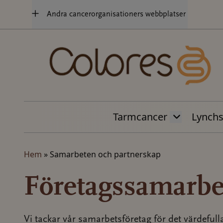
Hoppa
Andra cancerorganisationers webbplatser
till
innehåll
Tarmcancer
Lynch
Hem
»
Samarbeten och partnerskap
Företagssamarbe
Vi tackar vår samarbetsföretag för det värdefull