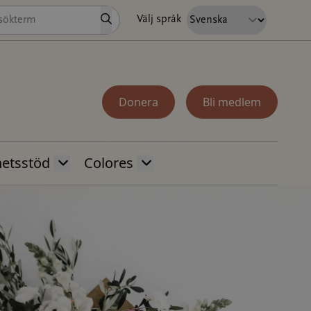
Sök
Välj språk
Donera
Bli medlem
hetsstöd
Colores