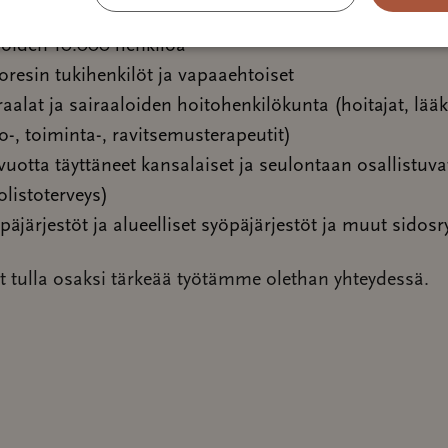
chin syndrooman kantajat ja heidän läheiset, Suomes
ioiden 10.000 henkilöä
oresin tukihenkilöt ja vapaaehtoiset
raalat ja sairaaloiden hoitohenkilökunta (hoitajat, lääk
io-, toiminta-, ravitsemusterapeutit)
vuotta täyttäneet kansalaiset ja seulontaan osallistuva
olistoterveys)
päjärjestöt ja alueelliset syöpäjärjestöt ja muut sidos
t tulla osaksi tärkeää työtämme olethan yhteydessä.