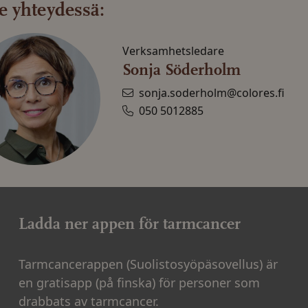
le yhteydessä:
Verksamhetsledare
Sonja Söderholm
sonja.soderholm@colores.fi
050 5012885
Ladda ner appen för tarmcancer
Tarmcancerappen (Suolistosyöpäsovellus) är
en gratisapp (på finska) för personer som
drabbats av tarmcancer.