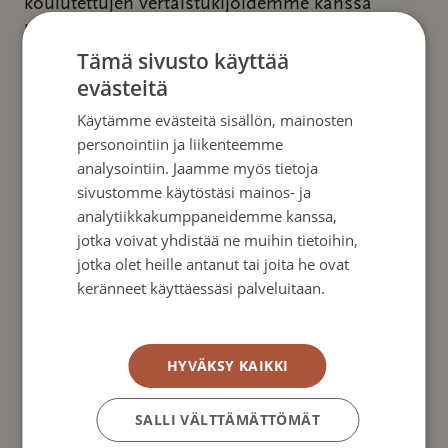
koulutettujen vertaistukijoidemme kanssa
kahden kesken esim. puhelimitse.
Lue
Tämä sivusto käyttää
lisää henkilökohtaisesta vertaistuesta.
evästeitä
Käytämme evästeitä sisällön, mainosten
Facebook-ryhmät
personointiin ja liikenteemme
analysointiin. Jaamme myös tietoja
Ylläpidämme Facebookissa kahta läheisille
sivustomme käytöstäsi mainos- ja
suunnattua keskusteluryhmää.
analytiikkakumppaneidemme kanssa,
jotka voivat yhdistää ne muihin tietoihin,
Suolistosyöpäpotilaiden läheiset-ryhmä on
jotka olet heille antanut tai joita he ovat
tarkoitettu potilaiden puolisoille,
keränneet käyttäessäsi palveluitaan.
perheenjäsenille sekä muille omaisille ja
Tietosuojakäytäntö
läheisille henkilöille. Lynchin syndrooma-
vertaisryhmään ovat tervetulleita sekä
HYVÄKSY KAIKKI
syndrooman kantajat että heidän läheisensä.
SALLI VÄLTTÄMÄTTÖMÄT