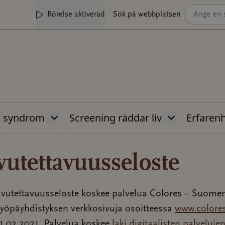
Rörelse aktiverad
Sök på webbplatsen
s syndrom
Screening räddar liv
Erfaren
vutettavuusseloste
vutettavuusseloste koskee palvelua Colores – Suome
syöpäyhdistyksen verkkosivuja osoitteessa
www.colores
11.02.2021. Palvelua koskee
laki digitaalisten palveluje