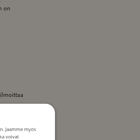
en on
ilmoittaa
iin. Jaamme myös
ka voivat