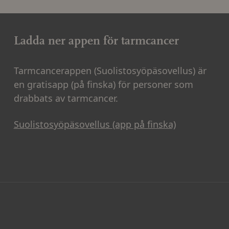
Ladda ner appen för tarmcancer
Tarmcancerappen (Suolistosyöpäsovellus) är
en gratisapp (på finska) för personer som
drabbats av tarmcancer.
Suolistosyöpäsovellus (app på finska)