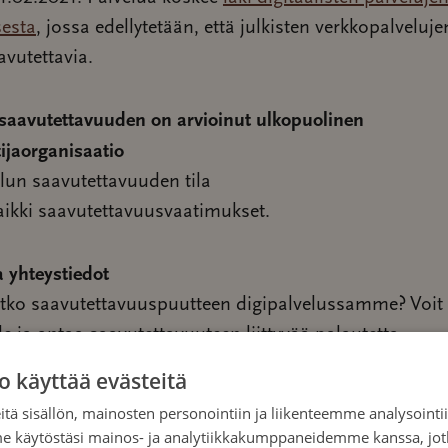
sesta
, jossa edellytetään, että julkisten verkkopalveluj
avutettavia.
saavutettavuuden on arvioinut ulkopuolinen
ijaorganisaatio
lun saavutettavuuden tila
aikki saavutettavuusvaatimukset.
a yhteystiedot
ko saavutettavuuspuutteen digipalvelussamme? Voit 
lle ja antaa saavutettavuuteen liittyvää palautetta
tiosoitteeseen info@colores.fi
o käyttää evästeitä
tä sisällön, mainosten personointiin ja liikenteemme analysoint
önpanomenettely
me käytöstäsi mainos- ja analytiikkakumppaneidemme kanssa, jot