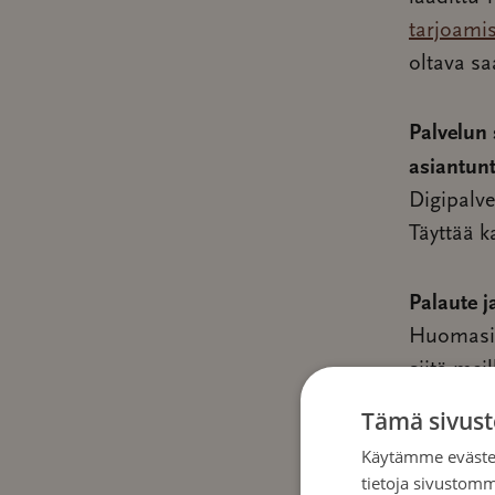
tarjoami
oltava sa
Palvelun 
asiantunt
Digipalve
Täyttää k
Palaute j
Huomasit
siitä mei
sähköpos
Tämä sivust
Käytämme evästei
Täytäntö
tietoja sivustom