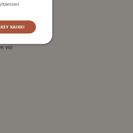
lautetta
yttäessäsi
ää. Jos et
kaan
KSY KAIKKI
en voi