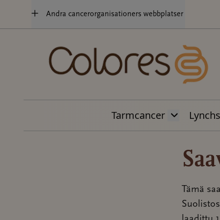
Hoppa
Andra cancerorganisationers webbplatser
till
innehåll
Tarmcancer
Lynch
Saa
Tämä saa
Suolisto
laadittu 