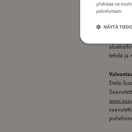
Jos huom
yhdistää ne muihin
palveluitaan.
Tie
meille el
ole tyyty
NÄYTÄ TIED
kahden vi
aluehall
aluehalli
tehdä ja 
Valvonta
Etelä-Su
Saavutet
www.saav
saavutett
puhelinn