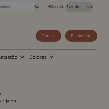
Sök
Välj språk
Donera
Bli medlem
hetsstöd
Colores
n
.fi
ja on
n