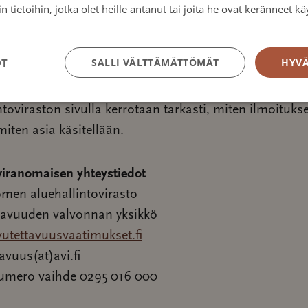
aat sivustolla saavutettavuusongelmia, anna ensin pa
 tietoihin, jotka olet heille antanut tai joita he ovat keränneet kä
tosuojakäytäntö
i sivuston ylläpitäjälle. Vastauksessa voi mennä 14 päiv
väinen saamaasi vastaukseen tai et saa vastausta lain
OT
SALLI VÄLTTÄMÄTTÖMÄT
HYVÄ
ikon aikana, voit tehdä ilmoituksen Etelä-Suomen
intovirastoon.Avautuu uuteen ikkunaan. Etelä-Suomen
ntoviraston sivulla kerrotaan tarkasti, miten ilmoituks
miten asia käsitellään.
viranomaisen yhteystiedot
omen aluehallintovirasto
tavuuden valvonnan yksikkö
utettavuusvaatimukset.fi
avuus(at)avi.fi
umero vaihde 0295 016 000