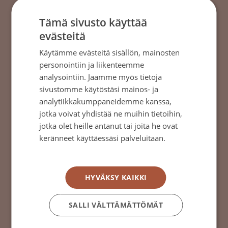
Tämä sivusto käyttää
evästeitä
Käytämme evästeitä sisällön, mainosten
personointiin ja liikenteemme
analysointiin. Jaamme myös tietoja
sivustomme käytöstäsi mainos- ja
analytiikkakumppaneidemme kanssa,
jotka voivat yhdistää ne muihin tietoihin,
jotka olet heille antanut tai joita he ovat
keränneet käyttäessäsi palveluitaan.
Tietosuojakäytäntö
Treatments for colorectal cancer
HYVÄKSY KAIKKI
Suolistosyövän hoito on aina yksilöllistä ja
SALLI VÄLTTÄMÄTTÖMÄT
siihen vaikuttavat monet tekijät.
→