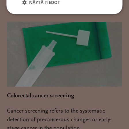
NÄYTÄ TIEDOT
Colorectal cancer screening
Cancer screening refers to the systematic
detection of precancerous changes or early-
stage cancer in the population.