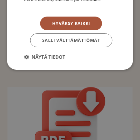
Tietosuojakäytäntö
Lynch syndrome
HYVÄKSY KAIKKI
Den första finlandssvenska broschyren för
SALLI VÄLTTÄMÄTTÖMÄT
personer som bär anlag för Lynchs syndrom.
NÄYTÄ TIEDOT
→