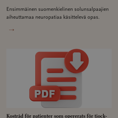
Ensimmäinen suomenkielinen solunsalpaajien
aiheuttamaa neuropatiaa käsittelevä opas.
→
Kostråd för patienter som opererats för tjock-