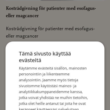
Kostrådgivning för patienter med esofagus-
eller magcancer
Kostrådgivning för patienter med esofagus-
eller magcancer
→
Tämä sivusto käyttää
evästeitä
Käytämme evästeitä sisällön, mainosten
personointiin ja liikenteemme
analysointiin. Jaamme myös tietoja
sivustomme käytöstäsi mainos- ja
analytiikkakumppaneidemme kanssa,
jotka voivat yhdistää ne muihin tietoihin,
jotka olet heille antanut tai joita he ovat
keränneet käyttäessäsi palveluitaan.