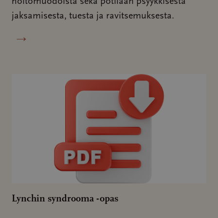
hoitomuodoista sekä potilaan psyykkisestä
jaksamisesta, tuesta ja ravitsemuksesta.
→
Lynchin syndrooma -opas