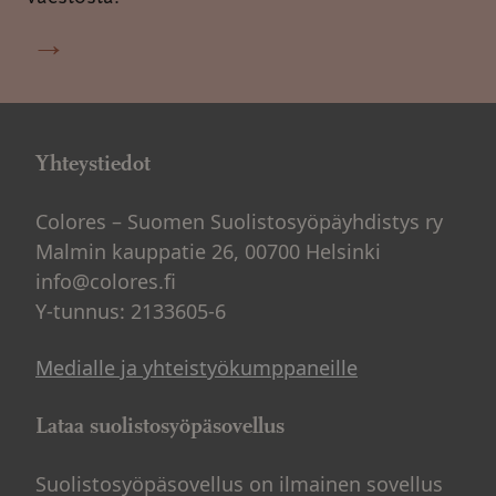
→
Yhteystiedot
Colores – Suomen Suolistosyöpäyhdistys ry
Malmin kauppatie 26, 00700 Helsinki
info@colores.fi
Y-tunnus: 2133605-6
Medialle ja yhteistyökumppaneille
Lataa suolistosyöpäsovellus
Suolistosyöpäsovellus on ilmainen sovellus