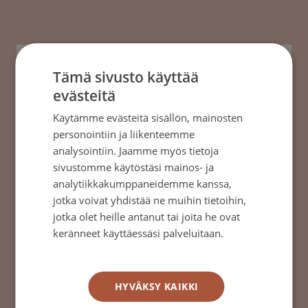
Tämä sivusto käyttää
evästeitä
Käytämme evästeitä sisällön, mainosten
personointiin ja liikenteemme
analysointiin. Jaamme myös tietoja
sivustomme käytöstäsi mainos- ja
analytiikkakumppaneidemme kanssa,
jotka voivat yhdistää ne muihin tietoihin,
jotka olet heille antanut tai joita he ovat
Suolistosyövän hoitomuodot
keränneet käyttäessäsi palveluitaan.
Tietosuojakäytäntö
Suolistosyövän hoito on aina yksilöllistä ja
siihen vaikuttavat monet tekijät.
HYVÄKSY KAIKKI
→