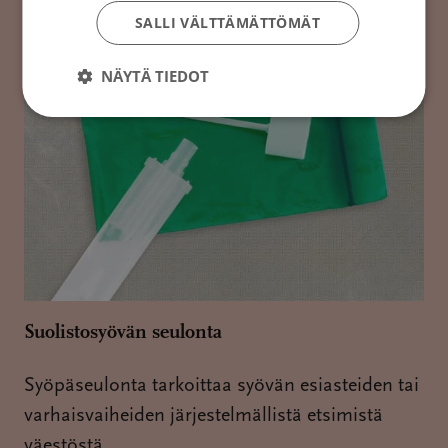
SALLI VÄLTTÄMÄTTÖMÄT
NÄYTÄ TIEDOT
Suolistosyövän seulonta
Syöpäseulonta tarkoittaa syövän esiasteiden tai
varhaisvaiheiden järjestelmällistä etsimistä
väestöstä.