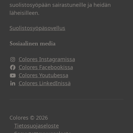
suolistosyöpään sairastuneille ja heidän
läheisilleen.
Suolistosyöpäsovellus
Sosiaalinen media
Colores Instagramissa
Avautuu uuteen ikkunaan
Colores Facebookissa
Avautuu uuteen ikkunaan
Colores Youtubessa
Avautuu uuteen ikkunaan
Colores LinkedInissä
Avautuu uuteen ikkunaan
Colores © 2026
Tietosuojaseloste