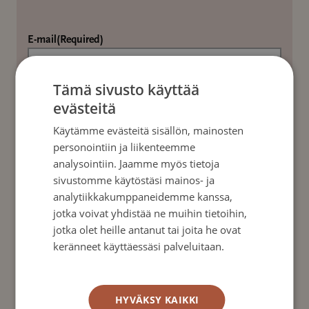
E-mail
(Required)
Tämä sivusto käyttää
evästeitä
Address
(Required)
Käytämme evästeitä sisällön, mainosten
personointiin ja liikenteemme
analysointiin. Jaamme myös tietoja
sivustomme käytöstäsi mainos- ja
Street
analytiikkakumppaneidemme kanssa,
jotka voivat yhdistää ne muihin tietoihin,
jotka olet heille antanut tai joita he ovat
Postal code
keränneet käyttäessäsi palveluitaan.
Tietosuojakäytäntö
City
HYVÄKSY KAIKKI