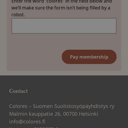
Enter the word “colores” in the field below and
we’ll make sure the form isn’t being filled by a
robot.
Contact
Colores – Suomen Suolistosyöpäyhdistys ry
Malmin kauppatie 26, 00700 Helsinki
info@colores.fi