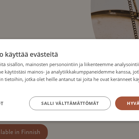
icial rules of the
 membership, and
o käyttää evästeitä
rk is transparent and
tä sisällön, mainosten personointiin ja liikenteemme analysoint
me käytöstäsi mainos- ja analytiikkakumppaneidemme kanssa, jot
 tietoihin, jotka olet heille antanut tai joita he ovat keränneet kä
tosuojakäytäntö
 bylaws are established in
innish version of our
OT
SALLI VÄLTTÄMÄTTÖMÄT
HYVÄ
ilable in Finnish