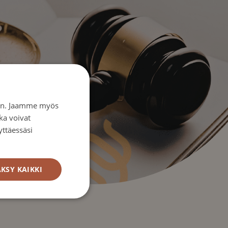
iin. Jaamme myös
ka voivat
yttäessäsi
KSY KAIKKI