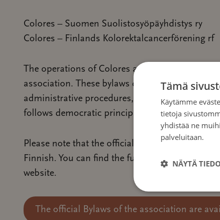
Colores – Suomen Suolistosyöpäyhdistys ry
Colores – Finlands Kolorektalcancerförening rf
The operations of Colores are governed by the off
association. These bylaws define our mission,
Tämä sivust
administrative procedures, ensuring that our wo
Käytämme evästei
follows democratic principles.
tietoja sivustom
yhdistää ne muihin
palveluitaan.
Tie
Please note that the official and legally binding
Finnish. You can find the full document on the F
NÄYTÄ TIED
website.
The official Bylaws of the association are ava