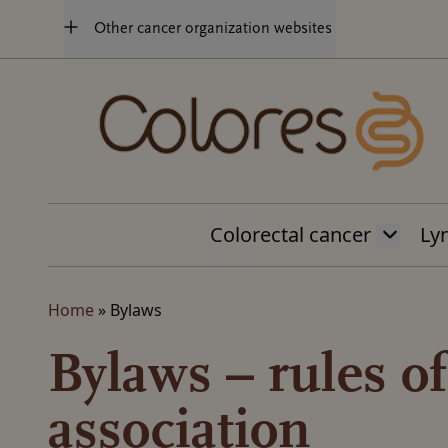
Jump
Other cancer organization websites
to
content
Colorectal cancer
Ly
Home
»
Bylaws
Bylaws – rules of
association