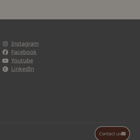
Instagram
Avautuu uuteen ikkunaan
Facebook
Avautuu uuteen ikkunaan
Youtube
Avautuu uuteen ikkunaan
LinkedIn
Avautuu uuteen ikkunaan
Contact us
Contact us