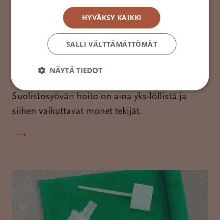
HYVÄKSY KAIKKI
SALLI VÄLTTÄMÄTTÖMÄT
Treatments for colorectal cancer
NÄYTÄ TIEDOT
Suolistosyövän hoito on aina yksilöllistä ja
siihen vaikuttavat monet tekijät.
→