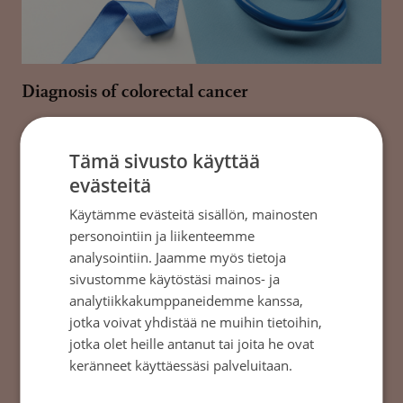
Diagnosis of colorectal cancer
Suolistosyövän toteamiseksi ja diagnoosin
Tämä sivusto käyttää
varmistamiseksi käytetään monia eri
evästeitä
menetelmiä.
Käytämme evästeitä sisällön, mainosten
→
personointiin ja liikenteemme
analysointiin. Jaamme myös tietoja
sivustomme käytöstäsi mainos- ja
analytiikkakumppaneidemme kanssa,
jotka voivat yhdistää ne muihin tietoihin,
jotka olet heille antanut tai joita he ovat
keränneet käyttäessäsi palveluitaan.
Tietosuojakäytäntö