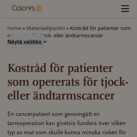
Jump
to
content
Home
»
Materiaalipankki
»
Kostråd för patienter som
opererats för tjock- eller ändtarmscancer
Näytä valikko
Kostråd för patienter
som opererats för tjock-
eller ändtarmscancer
En cancerpatient som genomgått en
tarmoperation kan givetvis fundera över vilken
typ av mat som skulle kunna minska risken för