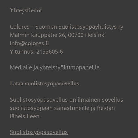
Yhteystiedot
Colores – Suomen Suolistosyöpäyhdistys ry
Malmin kauppatie 26, 00700 Helsinki
info@colores.fi
Y-tunnus: 2133605-6
Medialle ja yhteistyökumppaneille
Lataa suolistosyöpäsovellus
Suolistosyöpäsovellus on ilmainen sovellus
suolistosyöpään sairastuneille ja heidän
läheisilleen.
Suolistosyöpäsovellus