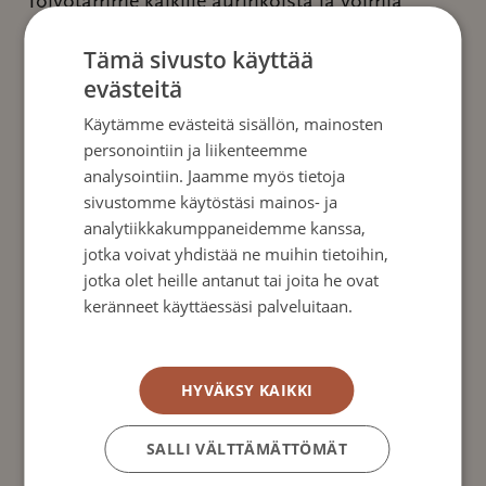
Toivotamme kaikille aurinkoista ja voimia
antavaa kesää!
Tämä sivusto käyttää
evästeitä
Käytämme evästeitä sisällön, mainosten
Etusivu
»
Tukea ja tietoa myös kesällä
personointiin ja liikenteemme
analysointiin. Jaamme myös tietoja
sivustomme käytöstäsi mainos- ja
analytiikkakumppaneidemme kanssa,
jotka voivat yhdistää ne muihin tietoihin,
Ajankohtaista
jotka olet heille antanut tai joita he ovat
keränneet käyttäessäsi palveluitaan.
Tietosuojakäytäntö
HYVÄKSY KAIKKI
SALLI VÄLTTÄMÄTTÖMÄT