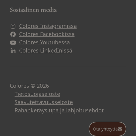
Sosiaalinen media
Colores Instagramissa
Avautuu uuteen ikkunaan
Colores Facebookissa
Avautuu uuteen ikkunaan
Colores Youtubessa
Avautuu uuteen ikkunaan
Colores LinkedInissä
Avautuu uuteen ikkunaan
Colores © 2026
Tietosuojaseloste
Saavutettavuusseloste
Rahankeräyslupa ja lahjoitusehdot
Ota yhteyttä
Ota yhteyttä