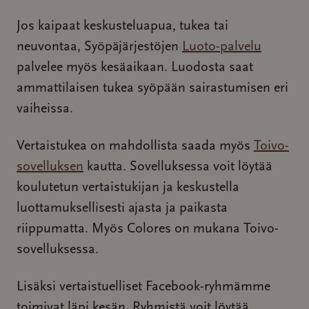
Jos kaipaat keskusteluapua, tukea tai
neuvontaa, Syöpäjärjestöjen
Luoto-palvelu
palvelee myös kesäaikaan. Luodosta saat
ammattilaisen tukea syöpään sairastumisen eri
vaiheissa.
Vertaistukea on mahdollista saada myös
Toivo-
sovelluksen
kautta. Sovelluksessa voit löytää
koulutetun vertaistukijan ja keskustella
luottamuksellisesti ajasta ja paikasta
riippumatta. Myös Colores on mukana Toivo-
sovelluksessa.
Lisäksi vertaistuelliset Facebook-ryhmämme
toimivat läpi kesän. Ryhmistä voit löytää