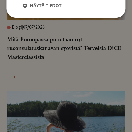
NÄYTÄ TIEDOT
Blogi
|
07/07/2026
Mitä Euroopassa puhutaan nyt
ruoansulatuskanavan syövistä? Terveisiä DiCE
Masterclassista
→