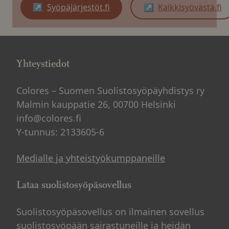
Sivu avautuu uudessa ikkunassa
Sivu avautuu uudessa
↗
Syöpäjärjestöt.fi
↗
Kaikkisyövästä.fi
Yhteystiedot
Colores – Suomen Suolistosyöpäyhdistys ry
Malmin kauppatie 26, 00700 Helsinki
info@colores.fi
Y-tunnus: 2133605-6
Medialle ja yhteistyökumppaneille
Lataa suolistosyöpäsovellus
Suolistosyöpäsovellus on ilmainen sovellus
suolistosyöpään sairastuneille ja heidän