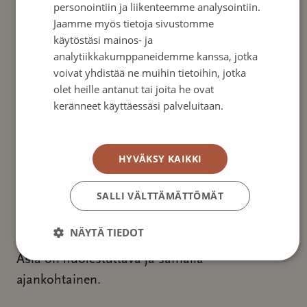
personointiin ja liikenteemme analysointiin.
5000 henkilöä ja ilmaantuvuus on kasvussa,
Jaamme myös tietoja sivustomme
Suomen toiseksi yleisin syöpä sekä naisilla että
käytöstäsi mainos- ja
miehillä. Suolistosyöpää voidaan ehkäistä
analytiikkakumppaneidemme kanssa, jotka
voivat yhdistää ne muihin tietoihin, jotka
osallistumalla seulontoihin ja
olet heille antanut tai joita he ovat
tähystystutkimuksiin ja sairaus on
keränneet käyttäessäsi palveluitaan.
parannettavissa, mikäli kasvain löytyy
Tietosuojakäytäntö
varhaisessa vaiheessa. Seulonnan myötä
ilmaantuvuus on kasvanut ja lisännyt
HYVÄKSY KAIKKI
havaittujen tapausten määrää merkittävästi,
SALLI VÄLTTÄMÄTTÖMÄT
koska seulonnalla löydetään esiasteita ja
voidaan ehkäistä syövän syntyä. Kaikki eivät
NÄYTÄ TIEDOT
kuitenkaan pääse seulontaan ja aihe on arka.
Asia on huolestuttava ja samalla
ajankohtainen.