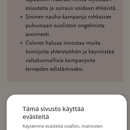
esiasteita ja sairaus voidaan ehkäistä.
Sininen nauha-kampanja rohkaisee
puhumaan suoliston ongelmista
avoimesti.
Colores haluaa innostaa muita
toimijoita yhteistyöhön ja käynnistää
valtakunnallisia kampanjoita
terveyden edistämiseksi.
Tämä sivusto käyttää
Yhteistyöt ja sidosryhmät
evästeitä
Käytämme evästeitä sisällön, mainosten
Suolistosyöpään sairastuu vuosittain jo lähes