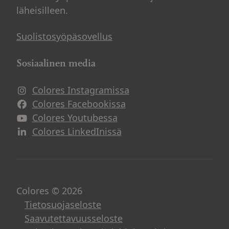
läheisilleen.
Suolistosyöpäsovellus
Sosiaalinen media
Colores Instagramissa
Avautuu uuteen ikkunaan
Colores Facebookissa
Avautuu uuteen ikkunaan
Colores Youtubessa
Avautuu uuteen ikkunaan
Colores LinkedInissä
Avautuu uuteen ikkunaan
Colores © 2026
Tietosuojaseloste
Saavutettavuusseloste