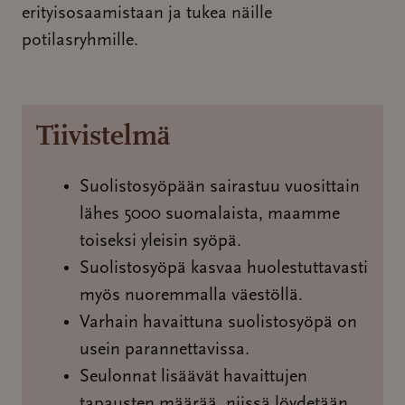
erityisosaamistaan ja tukea näille
potilasryhmille.
Tiivistelmä
Suolistosyöpään sairastuu vuosittain
lähes 5000 suomalaista, maamme
toiseksi yleisin syöpä.
Suolistosyöpä kasvaa huolestuttavasti
myös nuoremmalla väestöllä.
Varhain havaittuna suolistosyöpä on
usein parannettavissa.
Seulonnat lisäävät havaittujen
tapausten määrää, niissä löydetään