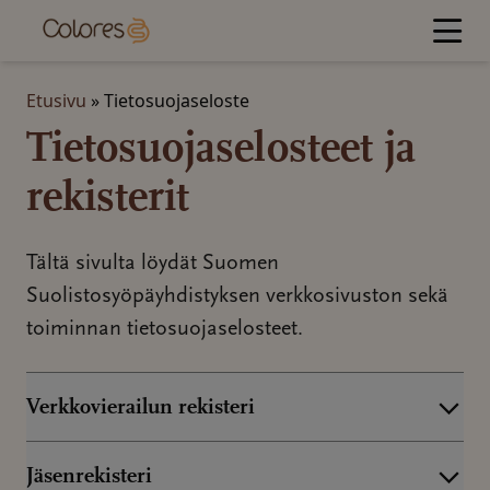
Hyppää
sisältöön
Etusivu
»
Tietosuojaseloste
Tietosuojaselosteet ja
rekisterit
Tältä sivulta löydät Suomen
Suolistosyöpäyhdistyksen verkkosivuston sekä
toiminnan tietosuojaselosteet.
Verkkovierailun rekisteri
Jäsenrekisteri