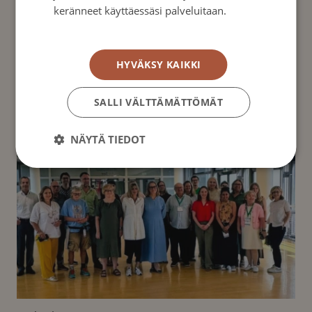
keränneet käyttäessäsi palveluitaan.
tukea tarvitaan.
Tietosuojakäytäntö
HYVÄKSY KAIKKI
SALLI VÄLTTÄMÄTTÖMÄT
Ajankohtaista
NÄYTÄ TIEDOT