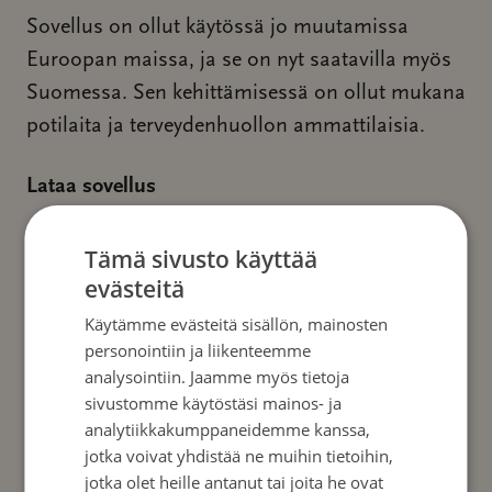
Sovellus on ollut käytössä jo muutamissa
Euroopan maissa, ja se on nyt saatavilla myös
Suomessa. Sen kehittämisessä on ollut mukana
potilaita ja terveydenhuollon ammattilaisia.
Lataa sovellus
Voit ladata sovelluksen:
Tämä sivusto käyttää
evästeitä
Google Play -kaupasta
tai
Apple App Storesta
Käytämme evästeitä sisällön, mainosten
personointiin ja liikenteemme
Suolistosyöpä
Löydät sen myös hakusanalla
.
analysointiin. Jaamme myös tietoja
sivustomme käytöstäsi mainos- ja
analytiikkakumppaneidemme kanssa,
Sovellus on tarkoitettu tueksi – kulkemaan
jotka voivat yhdistää ne muihin tietoihin,
rinnalla silloin, kun tietoa, selkeyttä ja arjen
jotka olet heille antanut tai joita he ovat