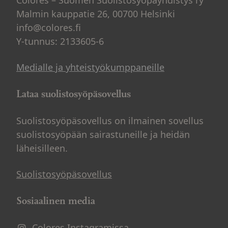
Colores – Suomen Suolistosyöpäyhdistys ry
Malmin kauppatie 26, 00700 Helsinki
info@colores.fi
Y-tunnus: 2133605-6
Medialle ja yhteistyökumppaneille
Lataa suolistosyöpäsovellus
Suolistosyöpäsovellus on ilmainen sovellus
suolistosyöpään sairastuneille ja heidän
läheisilleen.
Suolistosyöpäsovellus
Sosiaalinen media
Colores Instagramissa