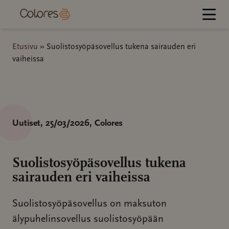
Hyppää
sisältöön
Etusivu
»
Suolistosyöpäsovellus tukena sairauden eri
vaiheissa
Uutiset
, 25/03/2026
, Colores
Suolistosyöpäsovellus tukena
sairauden eri vaiheissa
Suolistosyöpäsovellus on maksuton
älypuhelinsovellus suolistosyöpään