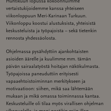
Huhtikuun lopussa kokoonnuimme
vertaistukijoidemme kanssa yhteiseen
viikonloppuun Meri-Karinaan Turkuun.
Viikonloppu koostui alustuksista, yhteisistä
keskusteluista ja työpajoista – sekä tietenkin
rennosta yhdessäolosta.
Ohjelmassa pysähdyttiin ajankohtaisten
asioiden äärelle ja kuulimme mm. tämän
päivän sairaalatyöstä hoitajan näkökulmasta.
Työpajoissa paneuduttiin erityisesti
vapaaehtoistoiminnan merkitykseen ja
motivaatioon: siihen, mikä saa lähtemään
mukaan ja mikä omassa toiminnassa kantaa.
Keskusteluille oli tilaa myös virallisen ohjelman