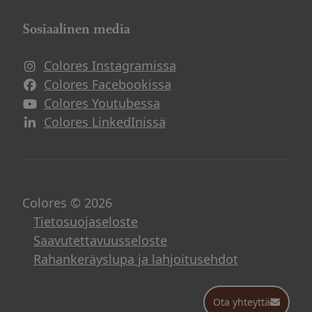
Sosiaalinen media
Colores Instagramissa
Avautuu uuteen ikkunaan
Colores Facebookissa
Avautuu uuteen ikkunaan
Colores Youtubessa
Avautuu uuteen ikkunaan
Colores LinkedInissä
Avautuu uuteen ikkunaan
Colores © 2026
Tietosuojaseloste
Saavutettavuusseloste
Rahankeräyslupa ja lahjoitusehdot
Ota yhteyttä
Ota yhteyttä