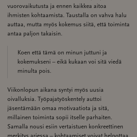
vuorovaikutusta ja ennen kaikkea aitoa
ihmisten kohtaamista. Taustalla on vahva halu
auttaa, mutta myös kokemus siitä, että toiminta
antaa paljon takaisin.
Koen että tämä on minun juttuni ja
kokemukseni – eikä kukaan voi sitä viedä
minulta pois.
Viikonlopun aikana syntyi myös uusia
oivalluksia. Työpajatyöskentely auttoi
jäsentämään omaa motivaatiota ja sitä,
millainen toiminta sopii itselle parhaiten.
Samalla nousi esiin vertaistuen konkreettinen
merkitys arjessa – kohtaamiset voivat helpottaa