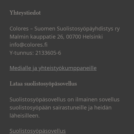
Yhteystiedot
Colores – Suomen Suolistosyöpäyhdistys ry
Malmin kauppatie 26, 00700 Helsinki
info@colores.fi
Y-tunnus: 2133605-6
Medialle ja yhteistyökumppaneille
Lataa suolistosyöpäsovellus
Suolistosyöpäsovellus on ilmainen sovellus
suolistosyöpään sairastuneille ja heidän
läheisilleen.
Suolistosyöpäsovellus