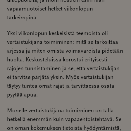
ulkopuolella, ja moni nostikin esiin illan
vapaamuotoiset hetket viikonlopun
tärkeimpinä.
Yksi viikonlopun keskeisistä teemoista oli
vertaistukijana toimiminen: mitä se tarkoittaa
arjessa ja miten omista voimavaroista pidetään
huolta. Keskusteluissa korostui erityisesti
rajojen tunnistaminen ja se, että vertaistukijan
ei tarvitse pärjätä yksin. Myös vertaistukijan
täytyy tuntea omat rajat ja tarvittaessa osata
pyytää apua.
Monelle vertaistukijana toimiminen on tällä
hetkellä enemmän kuin vapaaehtoistehtävä. Se
on oman kokemuksen tietoista hyödyntämistä,