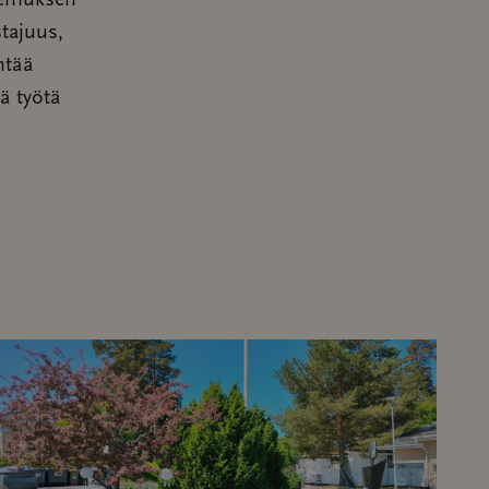
kemuksen
stajuus,
ntää
ä työtä