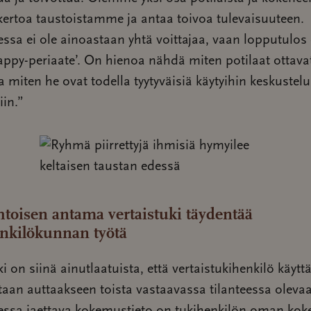
ertoa taustoistamme ja antaa toivoa tulevaisuuteen.
essa ei ole ainoastaan yhtä voittajaa, vaan lopputulos
ppy-periaate’. On hienoa nähdä miten potilaat ottava
a miten he ovat todella tyytyväisiä käytyihin keskustelu
in.”
toisen antama vertaistuki täydentää
nkilökunnan työtä
ki on siinä ainutlaatuista, että vertaistukihenkilö käyt
an auttaakseen toista vastaavassa tilanteessa olevaa