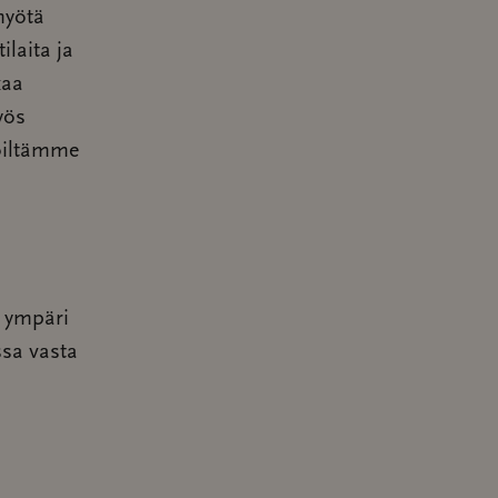
myötä
laita ja
kaa
yös
löiltämme
i ympäri
sa vasta