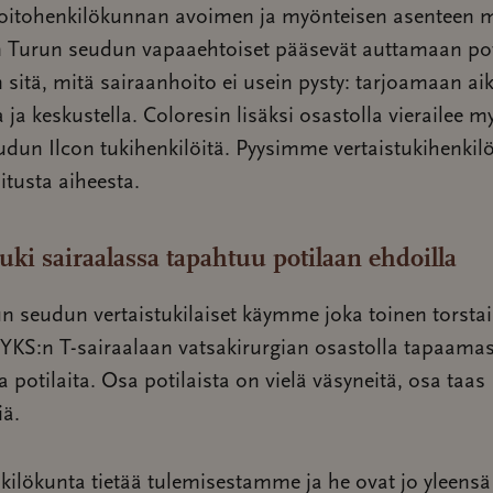
oitohenkilökunnan avoimen ja myönteisen asenteen 
n Turun seudun vapaaehtoiset pääsevät auttamaan poti
sitä, mitä sairaanhoito ei usein pysty: tarjoamaan ai
 ja keskustella. Coloresin lisäksi osastolla vierailee m
dun Ilcon tukihenkilöitä. Pyysimme vertaistukihenki
oitusta aiheesta.
tuki sairaalassa tapahtuu potilaan ehdoilla
 seudun vertaistukilaiset käymme joka toinen torsta
YKS:n T-sairaalaan vatsakirurgian osastolla tapaamas
a potilaita. Osa potilaista on vielä väsyneitä, osa taas
iä.
ilökunta tietää tulemisestamme ja he ovat jo yleensä