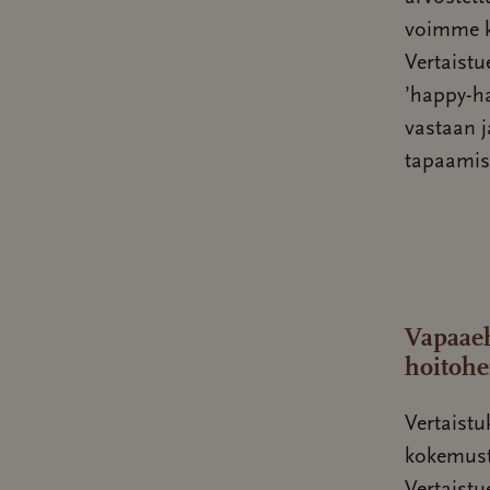
voimme k
Vertaistu
’happy-ha
vastaan j
tapaamisi
Vapaaeh
hoitohe
Vertaistu
kokemusta