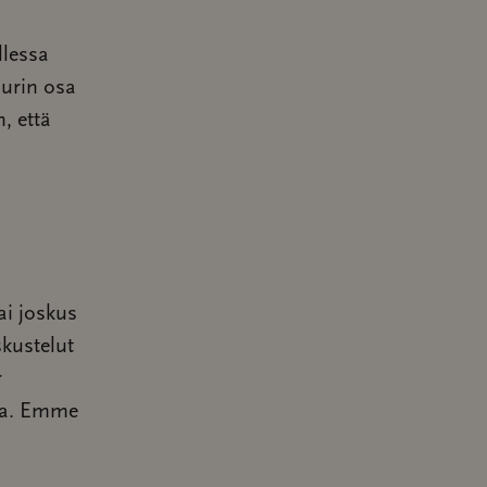
llessa
uurin osa
, että
i joskus
kustelut
r
ella. Emme