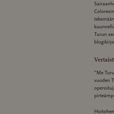
Sairaanh
Coloresi
tekemään 
kuunnella
Turun seu
blogikirj
Vertais
”Me Turun
vuoden T
operoituj
pirteämp
Hoitohenk