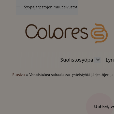
Hyppää
Syöpäjärjestöjen muut sivustot
sisältöön
Suolistosyöpä
Lyn
Etusivu
»
Vertaistukea sairaalassa- yhteistyötä järjestöjen j
Uutiset
, 