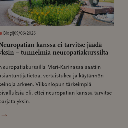
Blogi
|
09/06/2026
Neuropatian kanssa ei tarvitse jäädä
yksin – tunnelmia neuropatiakurssilta
Neuropatiakurssilla Meri-Karinassa saatiin
asiantuntijatietoa, vertaistukea ja käytännön
keinoja arkeen. Viikonlopun tärkeimpiä
oivalluksia oli, ettei neuropatian kanssa tarvitse
pärjätä yksin.
→