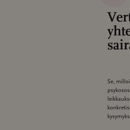
Ver
yhte
sai
Se, millo
psykososi
leikkauks
konkretis
kysymyksi