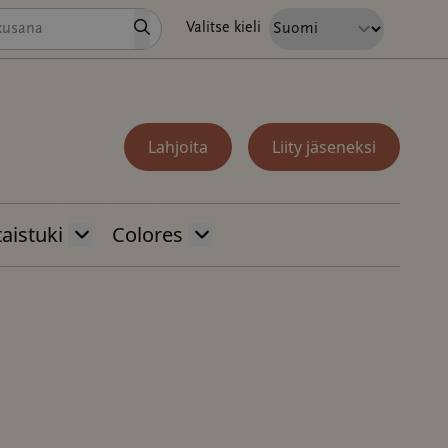
Hae
Valitse kieli
Lahjoita
Liity jäseneksi
aistuki
Colores