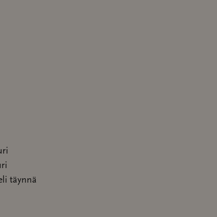
uri
ri
eli täynnä