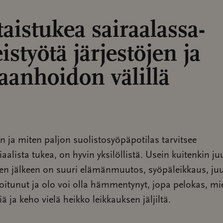
taistukea sairaalassa-
istyötä järjestöjen ja
raanhoidon välillä
in ja miten paljon suolistosyöpäpotilas tarvitsee
aalista tukea, on hyvin yksilöllistä. Usein kuitenkin ju
en jälkeen on suuri elämänmuutos, syöpäleikkaus, juu
oitunut ja olo voi olla hämmentynyt, jopa pelokas, mi
ä ja keho vielä heikko leikkauksen jäljiltä.