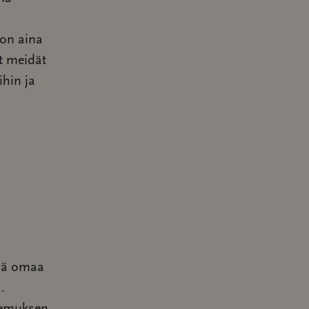
 on aina
t meidät
ihin ja
tää omaa
.