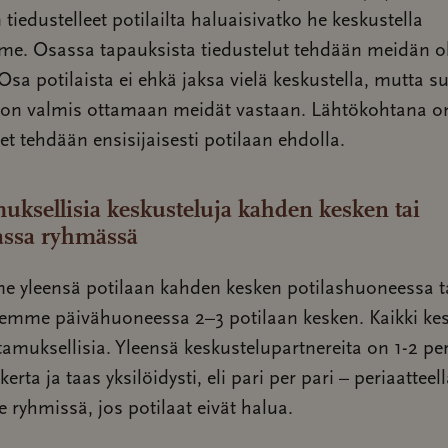
 tiedustelleet potilailta haluaisivatko he keskustella
e. Osassa tapauksista tiedustelut tehdään meidän o
 Osa potilaista ei ehkä jaksa vielä keskustella, mutta s
a on valmis ottamaan meidät vastaan. Lähtökohtana on
t tehdään ensisijaisesti potilaan ehdolla.
uksellisia keskusteluja kahden kesken tai
ssa ryhmässä
 yleensä potilaan kahden kesken potilashuoneessa ta
lemme päivähuoneessa 2–3 potilaan kesken. Kaikki kes
tamuksellisia. Yleensä keskustelupartnereita on 1-2 pe
erta ja taas yksilöidysti, eli pari per pari – periaatte
e ryhmissä, jos potilaat eivät halua.