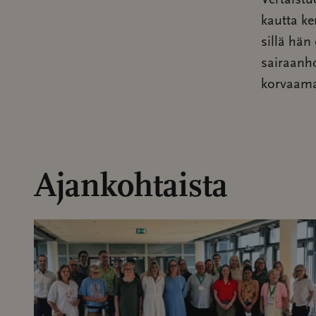
Vertaist
kautta ke
sillä hän
sairaanh
korvaama
Ajankohtaista