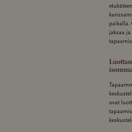
etukäteen
kanssamm
paikalla.
jaksaa j
tapaamise
Luottam
isomma
Tapaamme
keskuste
ovat luot
tapaamisk
keskustel