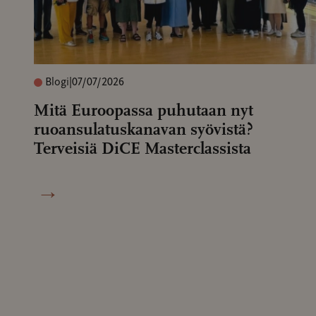
Blogi
|
07/07/2026
Mitä Euroopassa puhutaan nyt
ruoansulatuskanavan syövistä?
Terveisiä DiCE Masterclassista
→