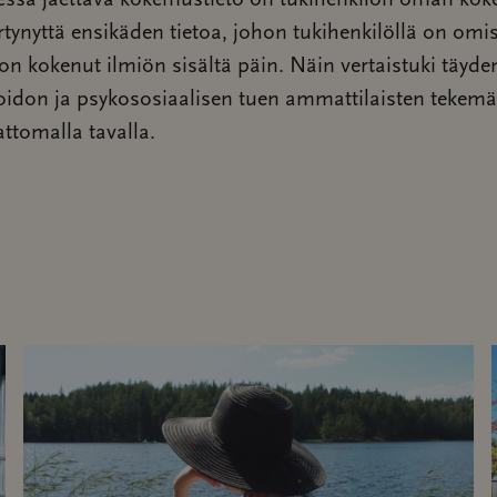
uessa jaettava kokemustieto on tukihenkilön oman ko
rtynyttä ensikäden tietoa, johon tukihenkilöllä on omi
 on kokenut ilmiön sisältä päin. Näin vertaistuki täyde
oidon ja psykososiaalisen tuen ammattilaisten tekemä
ttomalla tavalla.