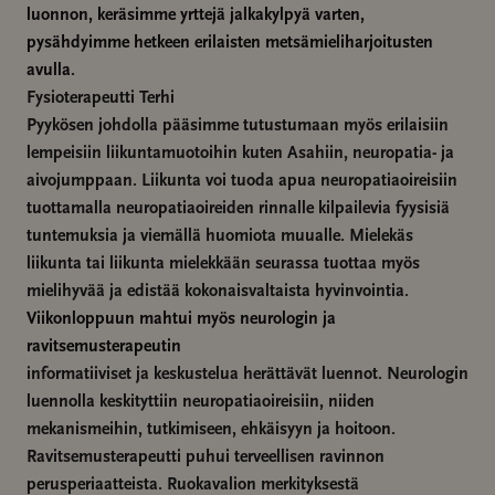
luonnon, keräsimme yrttejä jalkakylpyä varten,
pysähdyimme hetkeen erilaisten metsämieliharjoitusten
avulla.
Fysioterapeutti Terhi
Pyykösen johdolla pääsimme tutustumaan myös erilaisiin
lempeisiin liikuntamuotoihin kuten Asahiin, neuropatia- ja
aivojumppaan. Liikunta voi tuoda apua neuropatiaoireisiin
tuottamalla neuropatiaoireiden rinnalle kilpailevia fyysisiä
tuntemuksia ja viemällä huomiota muualle. Mielekäs
liikunta tai liikunta mielekkään seurassa tuottaa myös
mielihyvää ja edistää kokonaisvaltaista hyvinvointia.
Viikonloppuun mahtui myös neurologin ja
ravitsemusterapeutin
informatiiviset ja keskustelua herättävät luennot. Neurologin
luennolla keskityttiin neuropatiaoireisiin, niiden
mekanismeihin, tutkimiseen, ehkäisyyn ja hoitoon.
Ravitsemusterapeutti puhui terveellisen ravinnon
perusperiaatteista. Ruokavalion merkityksestä