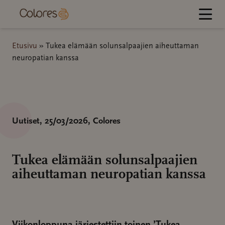
Hyppää
sisältöön
Etusivu
»
Tukea elämään solunsalpaajien aiheuttaman
neuropatian kanssa
Uutiset
, 25/03/2026
, Colores
Tukea elämään solunsalpaajien
aiheuttaman neuropatian kanssa
Viikonloppuna järjestettiin toinen ’Tukea