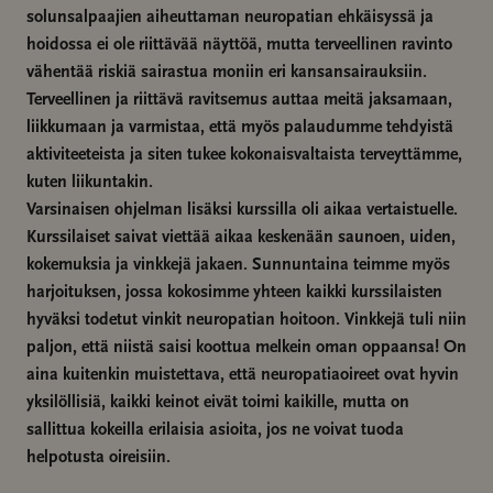
solunsalpaajien aiheuttaman neuropatian ehkäisyssä ja
hoidossa ei ole riittävää näyttöä, mutta terveellinen ravinto
vähentää riskiä sairastua moniin eri kansansairauksiin.
Terveellinen ja riittävä ravitsemus auttaa meitä jaksamaan,
liikkumaan ja varmistaa, että myös palaudumme tehdyistä
aktiviteeteista ja siten tukee kokonaisvaltaista terveyttämme,
kuten liikuntakin.
Varsinaisen ohjelman lisäksi kurssilla oli aikaa vertaistuelle.
Kurssilaiset saivat viettää aikaa keskenään saunoen, uiden,
kokemuksia ja vinkkejä jakaen. Sunnuntaina teimme myös
harjoituksen, jossa kokosimme yhteen kaikki kurssilaisten
hyväksi todetut vinkit neuropatian hoitoon. Vinkkejä tuli niin
paljon, että niistä saisi koottua melkein oman oppaansa! On
aina kuitenkin muistettava, että neuropatiaoireet ovat hyvin
yksilöllisiä, kaikki keinot eivät toimi kaikille, mutta on
sallittua kokeilla erilaisia asioita, jos ne voivat tuoda
helpotusta oireisiin.