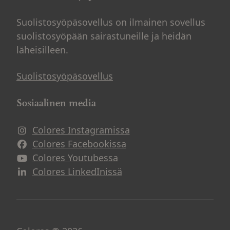
Suolistosyöpäsovellus on ilmainen sovellus
suolistosyöpään sairastuneille ja heidän
läheisilleen.
Suolistosyöpäsovellus
Sosiaalinen media
Colores Instagramissa
Avautuu uuteen ikkunaan
Colores Facebookissa
Avautuu uuteen ikkunaan
Colores Youtubessa
Avautuu uuteen ikkunaan
Colores LinkedInissä
Avautuu uuteen ikkunaan