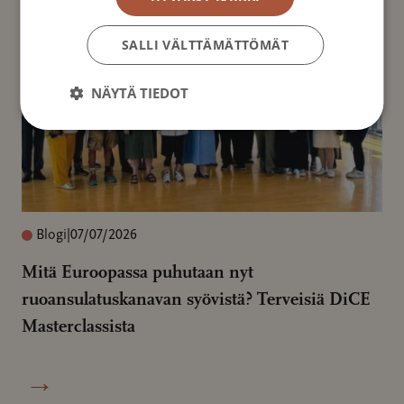
SALLI VÄLTTÄMÄTTÖMÄT
NÄYTÄ TIEDOT
Blogi
|
07/07/2026
Mitä Euroopassa puhutaan nyt
ruoansulatuskanavan syövistä? Terveisiä DiCE
Masterclassista
→