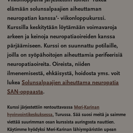
elämään solunsalpaajien aiheuttaman
neuropatian kanssa’- viikonloppukurssi.
Kurssilla keskitytään löytämään voimavaroja
arkeen ja keinoja neuropatiaoireiden kanssa
pärjäämiseen. Kurssi on suunnattu potilaille,
joilla on syöpähoitojen aiheuttamia perifeerisiä
neuropatiaoireita. Oireista, niiden
ilmenemisestä, ehkäisystä, hoidosta yms. voit
lukea
Solunsalpaajien aiheuttama neuropatia
SAN-oppaasta
.
Kurssi järjestettiin rentouttavassa
Meri-Karinan
hyvinvointikeskuksessa
, Turussa. Sää suosi meitä ja saimme
viettää suurimman osan kurssista auringosta nauttien.
Käytimme hyödyksi Meri-Karinan lähiympäristön upean