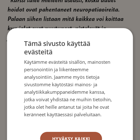
”Kurssi tulee mieleeni useasti, koska uudet
hoidot ovat pahentaneet neuropatiaoireita.
Palaan siihen listaan mitä kaikkea voi koittaa
kun jalat ovat puutuneet, pistelevät ja
jäätyneet.”
Tämä sivusto käyttää
evästeitä
”Harvoin tapaa ketään nimenomaan
Käytämme evästeitä sisällön, mainosten
neuropatia-vertaista. Siksikin tämä oli tärkeää ,
personointiin ja liikenteemme
koska aiemmin on ollut yksin neuropatioineen ja
analysointiin. Jaamme myös tietoja
harva tuttu sitä minään pitää – nyt oli
sivustomme käytöstäsi mainos- ja
analytiikkakumppaneidemme kanssa,
kanssakulkijoita ja kokemus siitä on kantava.”
jotka voivat yhdistää ne muihin tietoihin,
jotka olet heille antanut tai joita he ovat
keränneet käyttäessäsi palveluitaan.
Tietosuojakäytäntö
Ajankohtaista
HYVÄKSY KAIKKI