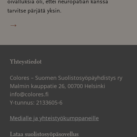
oivalluksia oli, ettei neuropatian kanssa
tarvitse pärjätä yksin.
→
Yhteystiedot
Colores – Suomen Suolistosyöpäyhdistys ry
Malmin kauppatie 26, 00700 Helsinki
info@colores.fi
Y-tunnus: 2133605-6
Medialle ja yhteistyökumppaneille
Lataa suolistosyöpäsovellus