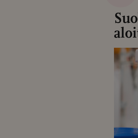
Suo
alo