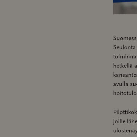
Suomessa
Seulonta 
toiminnan
hetkellä 
kansante
avulla su
hoitotulo
Pilottiko
joille läh
ulostenä