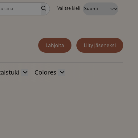
Hae
Valitse kieli
Lahjoita
Liity jäseneksi
aistuki
Colores