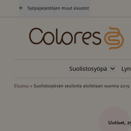
Hyppää
Syöpäjärjestöjen muut sivustot
sisältöön
Suolistosyöpä
Lyn
Etusivu
»
Suolistosyövän seulonta aloitetaan vuonna 2019
Uutiset
, 