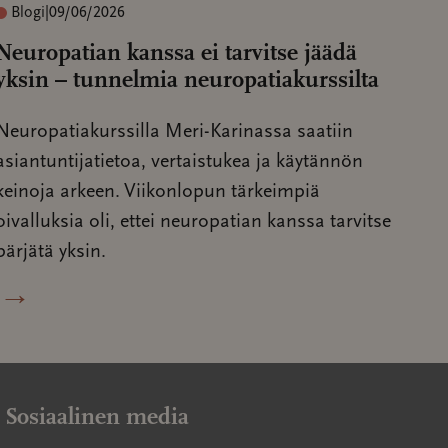
Blogi
|
09/06/2026
Neuropatian kanssa ei tarvitse jäädä
yksin – tunnelmia neuropatiakurssilta
Neuropatiakurssilla Meri-Karinassa saatiin
asiantuntijatietoa, vertaistukea ja käytännön
keinoja arkeen. Viikonlopun tärkeimpiä
oivalluksia oli, ettei neuropatian kanssa tarvitse
pärjätä yksin.
→
Sosiaalinen media