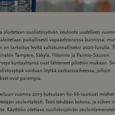
 aloitetaan suolistosyövän seulonta uudelleen vuonn
aloitetaan paikallisesti vapaaehtoisissa kunnissa, mu
 on tarkoitus levitä valtakunnalliseksi 2020-luvulla. T
ainakin Tampere, Säkylä, Ylitornio ja Paimio-Sauvon
rveys kuntayhtymä ovat lähteneet pilottiin mukaan. S
olistosyöpä voidaan löytää varhaisvaiheessa, jolloin
kset ovat parempia.
keiluun vuonna 2019 kutsutaan 60-66-vuotiaat miehet j
etetään seulontatesti. Testi tehdään kotona, ja siihen ri
yte. Käyttöön otettava suolistosyövän seulontamenete