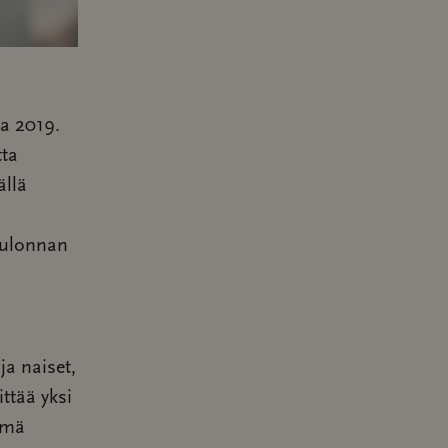
a 2019.
tta
ällä
eulonnan
a naiset,
ittää yksi
lmä