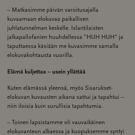
– Matkasimme päivän varoitusajalla
kuvaamaan elokuvaa paikallisen
juhlatunnelman keskelle. Islantilaisten
jalkapallofanien huuhdellessa ”HUH HUH” ja
taputtaessa käsiään me kuvasimme samalla
elokuvakohtausta vuorilla.
Elämä kuljettaa – usein yllättää
Kuten elämässä yleensä, myös Sisarukset-
elokuvan kuvausten aikana sattui ja tapahtui –
niin iloisia kuin surullisia tapahtumia.
– Toinen lapsistamme oli vauvaikäinen
elokuvanteon alkaessa ja kuopuksemme syntyi