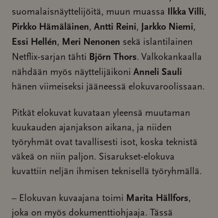
Ilkka Villi
suomalaisnäyttelijöitä, muun muassa
,
Pirkko Hämäläinen
Antti Reini
Jarkko Niemi
,
,
,
Essi Hellén
Meri Nenonen
,
sekä islantilainen
Björn Thors
Netflix-sarjan tähti
. Valkokankaalla
Anneli Sauli
nähdään myös näyttelijäikoni
hänen viimeiseksi jääneessä elokuvaroolissaan.
Pitkät elokuvat kuvataan yleensä muutaman
kuukauden ajanjakson aikana, ja niiden
työryhmät ovat tavallisesti isot, koska teknistä
väkeä on niin paljon. Sisarukset-elokuva
kuvattiin neljän ihmisen teknisellä työryhmällä.
Marita Hällfors
– Elokuvan kuvaajana toimi
,
joka on myös dokumenttiohjaaja. Tässä