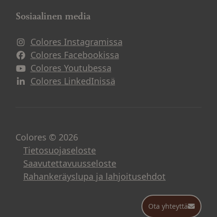
Sosiaalinen media
Colores Instagramissa
Avautuu uuteen ikkunaan
Colores Facebookissa
Avautuu uuteen ikkunaan
Colores Youtubessa
Avautuu uuteen ikkunaan
Colores LinkedInissä
Avautuu uuteen ikkunaan
Colores © 2026
Tietosuojaseloste
Saavutettavuusseloste
Rahankeräyslupa ja lahjoitusehdot
Ota yhteyttä
Ota yhteyttä