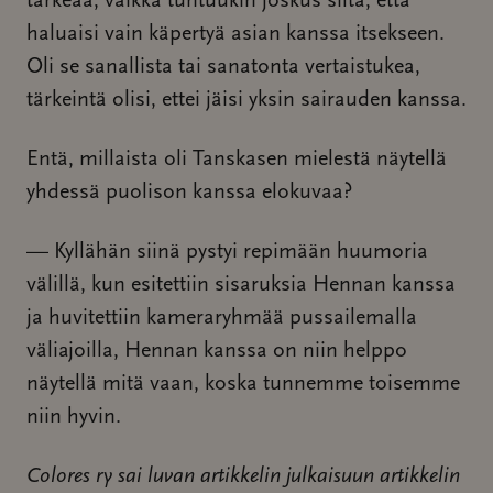
tärkeää, vaikka tuntuukin joskus siltä, että
haluaisi vain käpertyä asian kanssa itsekseen.
Oli se sanallista tai sanatonta vertaistukea,
tärkeintä olisi, ettei jäisi yksin sairauden kanssa.
Entä, millaista oli Tanskasen mielestä näytellä
yhdessä puolison kanssa elokuvaa?
— Kyllähän siinä pystyi repimään huumoria
välillä, kun esitettiin sisaruksia Hennan kanssa
ja huvitettiin kameraryhmää pussailemalla
väliajoilla, Hennan kanssa on niin helppo
näytellä mitä vaan, koska tunnemme toisemme
niin hyvin.
Colores ry sai luvan artikkelin julkaisuun artikkelin