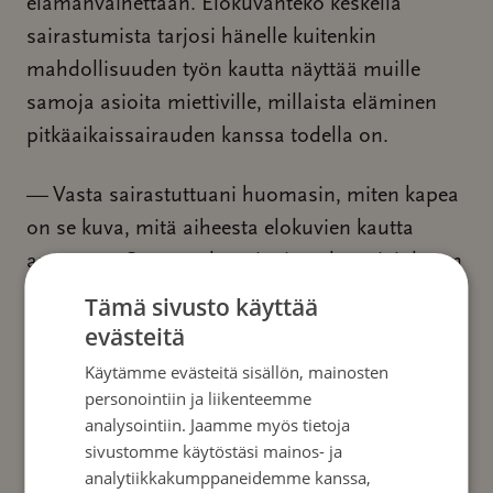
elämänvaihettaan. Elokuvanteko keskellä
sairastumista tarjosi hänelle kuitenkin
mahdollisuuden työn kautta näyttää muille
samoja asioita miettiville, millaista eläminen
pitkäaikaissairauden kanssa todella on.
— Vasta sairastuttuani huomasin, miten kapea
on se kuva, mitä aiheesta elokuvien kautta
annetaan. On se turbaanipäinen kaveri, joka on
kuihtumassa pois tai sängyssä makaamassa.
Tämä sivusto käyttää
Itseäni häiritsee hillittömästi tuo ainainen
evästeitä
uhriasetelma.
Käytämme evästeitä sisällön, mainosten
personointiin ja liikenteemme
Vaikka vakava sairastuminen ei ole elokuvan
analysointiin. Jaamme myös tietoja
sivustomme käytöstäsi mainos- ja
pääteemaa, se on väistämättä mukana
analytiikkakumppaneidemme kanssa,
elokuvan tarinassa.