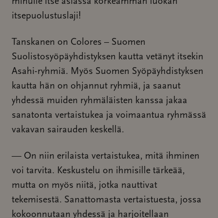
minulle itse asiassa korkeamman luokan
itsepuolustuslaji!
Tanskanen on Colores – Suomen
Suolistosyöpäyhdistyksen kautta vetänyt itsekin
Asahi-ryhmiä. Myös Suomen Syöpäyhdistyksen
kautta hän on ohjannut ryhmiä, ja saanut
yhdessä muiden ryhmäläisten kanssa jakaa
sanatonta vertaistukea ja voimaantua ryhmässä
vakavan sairauden keskellä.
— On niin erilaista vertaistukea, mitä ihminen
voi tarvita. Keskustelu on ihmisille tärkeää,
mutta on myös niitä, jotka nauttivat
tekemisestä. Sanattomasta vertaistuesta, jossa
kokoonnutaan yhdessä ja harjoitellaan