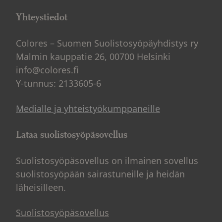
Yhteystiedot
Colores – Suomen Suolistosyöpäyhdistys ry
Malmin kauppatie 26, 00700 Helsinki
info@colores.fi
Y-tunnus: 2133605-6
Medialle ja yhteistyökumppaneille
Lataa suolistosyöpäsovellus
Suolistosyöpäsovellus on ilmainen sovellus
suolistosyöpään sairastuneille ja heidän
läheisilleen.
Suolistosyöpäsovellus