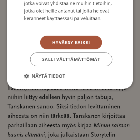
jotka voivat yhdistää ne muihin tietoihin,
jotka olet heille antanut tai joita he ovat
— Minun roolihahmoni matkaa se toki
keränneet käyttäessäsi palveluitaan.
määrittää, koska se on myös määrittänyt omaa
Tietosuojakäytäntö
elämääni. Ei sitä olisi pystynyt piilottamaan,
HYVÄKSY KAIKKI
eikä ollut tarvettakaan piilottaa, Tanskanen
jatkaa.
SALLI VÄLTTÄMÄTTÖMÄT
Suomessa todetaan vuosittain yli 3500 uutta
NÄYTÄ TIEDOT
suolistosyöpää. Suolistosyöpätapaukset ovat
lisääntyneet nopeasti viime vuosien aikana, ja
niihin liittyy edelleen hyvin paljon tabuja,
Tanskanen sanoo. Siksi tiedon levittäminen
aiheesta on niin tärkeää. Tanskanen kirjoittaa
parhaillaan aiheesta myös kirjaa
Minun sairaan
kaunis elämäni
, joka julkaistaan Storytelin