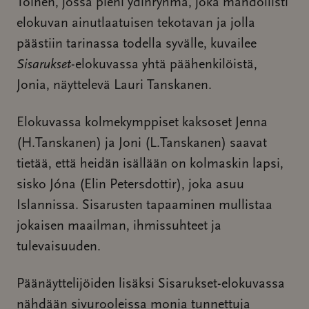
Toinen, jossa pieni ydinryhmä, joka mahdollisti
elokuvan ainutlaatuisen tekotavan ja jolla
päästiin tarinassa todella syvälle, kuvailee
Sisarukset
-elokuvassa yhtä päähenkilöistä,
Jonia, näyttelevä Lauri Tanskanen.
Elokuvassa kolmekymppiset kaksoset Jenna
(H.Tanskanen) ja Joni (L.Tanskanen) saavat
tietää, että heidän isällään on kolmaskin lapsi,
sisko Jóna (Elin Petersdottir), joka asuu
Islannissa. Sisarusten tapaaminen mullistaa
jokaisen maailman, ihmissuhteet ja
tulevaisuuden.
Päänäyttelijöiden lisäksi Sisarukset-elokuvassa
nähdään sivurooleissa monia tunnettuja