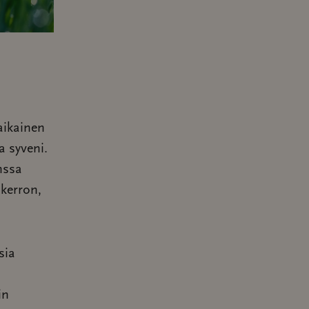
aikainen
a syveni.
nssa
 kerron,
sia
in