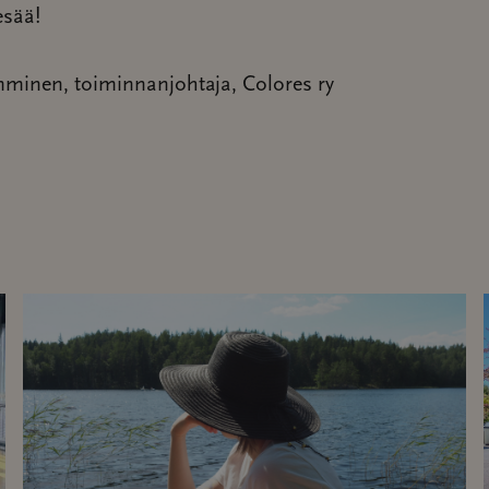
esää!
mminen, toiminnanjohtaja, Colores ry