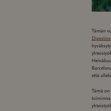
Tämän vu
Digestiv
hyväksyt
yhteistyö
Heinäkuu
Barcelona
että allek
Tämä on 
toiminnan
yhteistyö