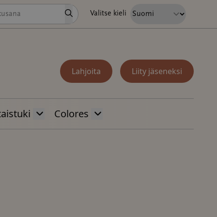
Hae
Valitse kieli
Lahjoita
Liity jäseneksi
aistuki
Colores