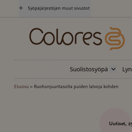
Hyppää
Syöpäjärjestöjen muut sivustot
sisältöön
Suolistosyöpä
Lyn
Etusivu
»
Ruohonjuuritasolta puiden latvoja kohden
Uutiset
, 