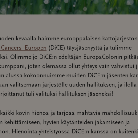
oden keväällä haimme eurooppalaisen kattojärjestön
e Cancers Europen
(DiCE) täysjäsenyyttä ja tulimme
yksi. Olimme jo DiCE:n edeltäjän EuropaColonin pitkä
kumppani, joten olemassa ollut yhteys vain vahvistui j
n alussa kokoonnuimme muiden DiCE:n jäsenten ka
an valitsemaan järjestölle uuden hallituksen, ja ilolla
irjoittanut tuli valituksi hallituksen jäseneksi!
kaikki kovin hienoa ja tarjoaa mahtavia mahdollisuuk
 kehittämiseen, hyvien käytänteiden jakamiseen ja
hön. Hienointa yhteistyössä DiCE:n kanssa on kuitenk