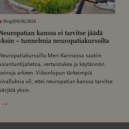
Blogi
|
09/06/2026
Neuropatian kanssa ei tarvitse jäädä
yksin – tunnelmia neuropatiakurssilta
Neuropatiakurssilla Meri-Karinassa saatiin
asiantuntijatietoa, vertaistukea ja käytännön
keinoja arkeen. Viikonlopun tärkeimpiä
oivalluksia oli, ettei neuropatian kanssa tarvitse
pärjätä yksin.
→