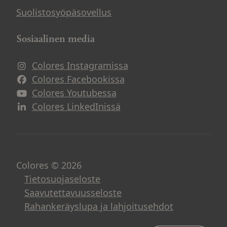
Suolistosyöpäsovellus
Sosiaalinen media
Colores Instagramissa
Avautuu uuteen ikkunaan
Colores Facebookissa
Avautuu uuteen ikkunaan
Colores Youtubessa
Avautuu uuteen ikkunaan
Colores LinkedInissä
Avautuu uuteen ikkunaan
Colores © 2026
Tietosuojaseloste
Saavutettavuusseloste
Rahankeräyslupa ja lahjoitusehdot