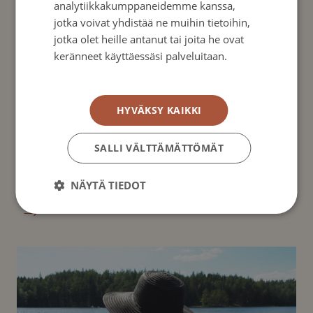
analytiikkakumppaneidemme kanssa,
jotka voivat yhdistää ne muihin tietoihin,
jotka olet heille antanut tai joita he ovat
keränneet käyttäessäsi palveluitaan.
Tietosuojakäytäntö
Blogi
|
07/07/2026
HYVÄKSY KAIKKI
Mitä Euroopassa puhutaan nyt
ruoansulatuskanavan syövistä? Terveisiä DiCE
SALLI VÄLTTÄMÄTTÖMÄT
Masterclassista
NÄYTÄ TIEDOT
→