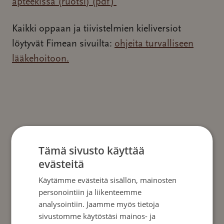
apteekissa (ruotsi)
(pdf)
Kaikki oppaan ja tiivistelmien kieliversiot
löytyvät Fimean sivuilta:
ohjeita turvalliseen
lääkehoitoon.
Ajankohtaista
Tämä sivusto käyttää
evästeitä
Käytämme evästeitä sisällön, mainosten
personointiin ja liikenteemme
analysointiin. Jaamme myös tietoja
sivustomme käytöstäsi mainos- ja