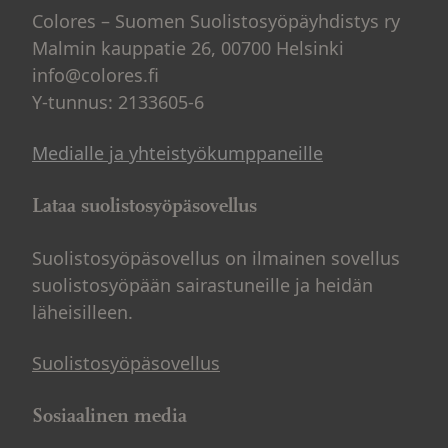
Colores – Suomen Suolistosyöpäyhdistys ry
Malmin kauppatie 26, 00700 Helsinki
info@colores.fi
Y-tunnus: 2133605-6
Medialle ja yhteistyökumppaneille
Lataa suolistosyöpäsovellus
Suolistosyöpäsovellus on ilmainen sovellus
suolistosyöpään sairastuneille ja heidän
läheisilleen.
Suolistosyöpäsovellus
Sosiaalinen media