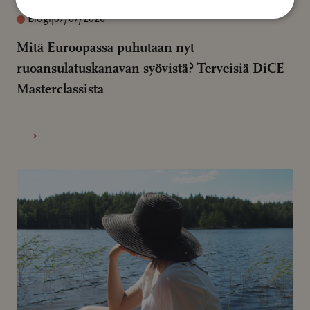
Blogi
|
07/07/2026
Mitä Euroopassa puhutaan nyt
ruoansulatuskanavan syövistä? Terveisiä DiCE
Masterclassista
→