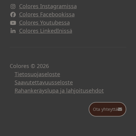
Colores Instagramissa
Avautuu uuteen ikkunaan
Colores Facebookissa
Avautuu uuteen ikkunaan
Colores Youtubessa
Avautuu uuteen ikkunaan
Colores LinkedInissä
Avautuu uuteen ikkunaan
Colores © 2026
Tietosuojaseloste
Saavutettavuusseloste
Rahankeräyslupa ja lahjoitusehdot
Ota yhteyttä
Ota yhteyttä