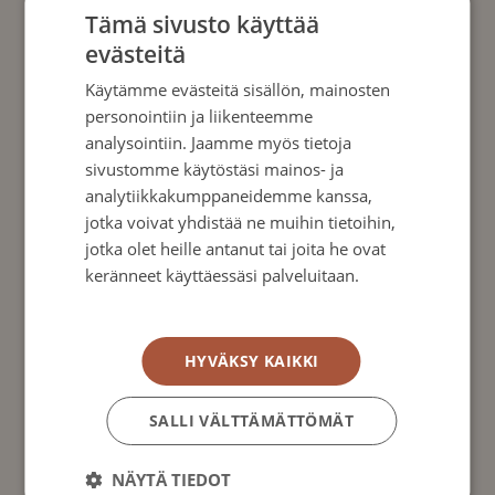
050 5012885
Tämä sivusto käyttää
evästeitä
LinkedIn- Sonja Söderholm
Käytämme evästeitä sisällön, mainosten
personointiin ja liikenteemme
analysointiin. Jaamme myös tietoja
sivustomme käytöstäsi mainos- ja
Ajankohtaista
analytiikkakumppaneidemme kanssa,
jotka voivat yhdistää ne muihin tietoihin,
jotka olet heille antanut tai joita he ovat
keränneet käyttäessäsi palveluitaan.
Tietosuojakäytäntö
HYVÄKSY KAIKKI
SALLI VÄLTTÄMÄTTÖMÄT
NÄYTÄ TIEDOT