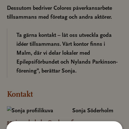
Dessutom bedriver Colores påverkansarbete
tillsammans med företag och andra aktörer.
Ta gärna kontakt – låt oss utveckla goda
idéer tillsammans. Vårt kontor finns i
Malm, där vi delar lokaler med
Epilepsiförbundet och Nylands Parkinson-
förening”, berättar Sonja.
Kontakt
Sonja Söderholm
sonja.soderholm@colores.fi