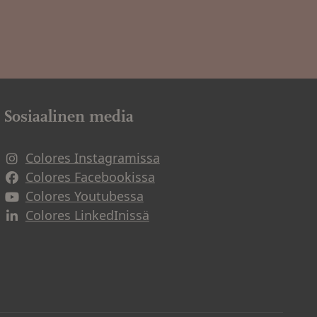
Sosiaalinen media
Colores Instagramissa
Avautuu uuteen ikkunaan
Colores Facebookissa
Avautuu uuteen ikkunaan
Colores Youtubessa
Avautuu uuteen ikkunaan
Colores LinkedInissä
Avautuu uuteen ikkunaan