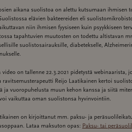
sien aikana suolistoa on alettu kutsumaan ihmisen to
 Suolistossa elävien bakteereiden eli suolistomikrobis
aikuttavan niin ihmisen fyysiseen kuin psyykkiseen ter
tossa tapahtuvien muutosten on todettu altistavan m
ellisille suolistosairauksille, diabetekselle, Alzheimeri
nukselle.
a video on tallenne 22.3.2021 pidetystä webinaarista, j
ttu ravitsemusterapeutti Reijo Laatikainen kertoi suolis
tä ja vuoropuhelusta muun kehon kanssa ja siitä mite
voi vaikuttaa oman suolistonsa hyvinvointiin.
tikainen on kirjoittanut mm. paksu- ja peräsuolileikat
usoppaan. Lataa maksuton opas:
Paksu- tai peräsuoli