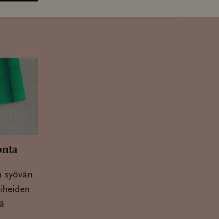
onta
a syövän
aiheiden
tä