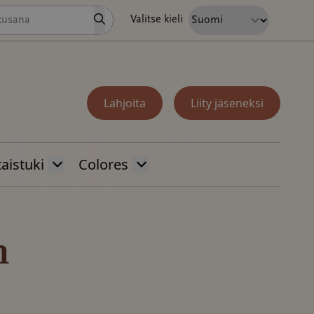
Hae
Valitse kieli
Lahjoita
Liity jäseneksi
aistuki
Colores
n