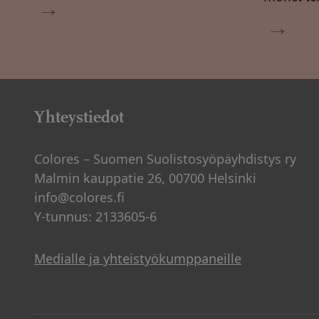
→
→
Yhteystiedot
Colores – Suomen Suolistosyöpäyhdistys ry
Malmin kauppatie 26, 00700 Helsinki
info@colores.fi
Y-tunnus: 2133605-6
Medialle ja yhteistyökumppaneille