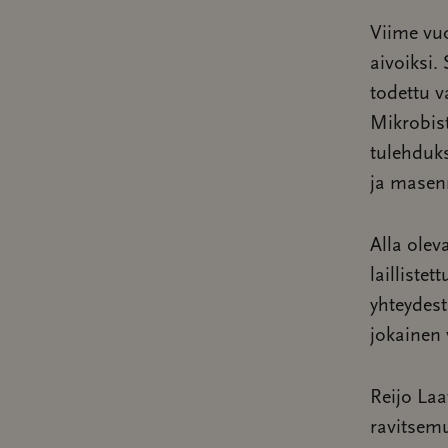
Viime vuo
aivoiksi.
todettu v
Mikrobis
tulehduks
ja masen
Alla olev
lailliste
yhteydes
jokainen 
Reijo Laa
ravitsem