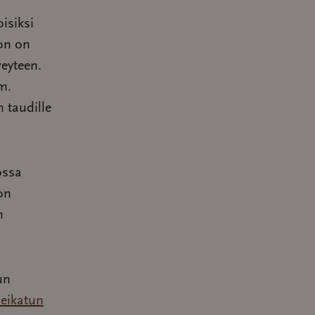
isiksi
ton on
veyteen.
m.
n taudille
ossa
ton
n
un
leikatun