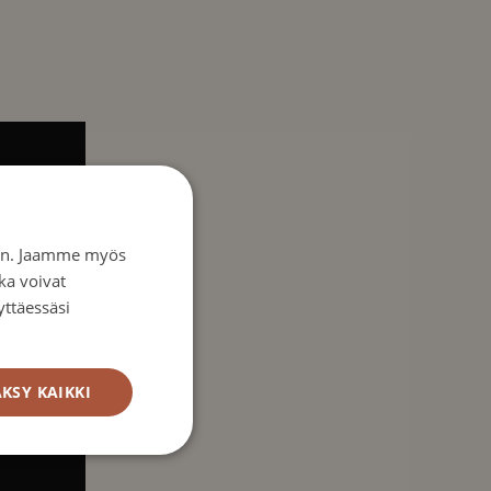
iin. Jaamme myös
ka voivat
yttäessäsi
KSY KAIKKI