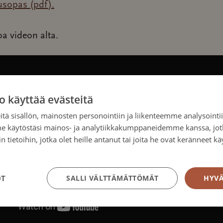
usopas (pdf).
oa videon alta.
o käyttää evästeitä
tä sisällön, mainosten personointiin ja liikenteemme analysoint
me käytöstäsi mainos- ja analytiikkakumppaneidemme kanssa, jot
 tietoihin, jotka olet heille antanut tai joita he ovat keränneet kä
tosuojakäytäntö
OT
SALLI VÄLTTÄMÄTTÖMÄT
HYVÄ