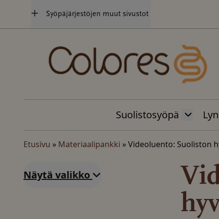
Hyppää
Syöpäjärjestöjen muut sivustot
sisältöön
Suolistosyöpä
Lyn
Etusivu
»
Materiaalipankki
»
Videoluento: Suoliston h
Vid
Näytä valikko
hyv