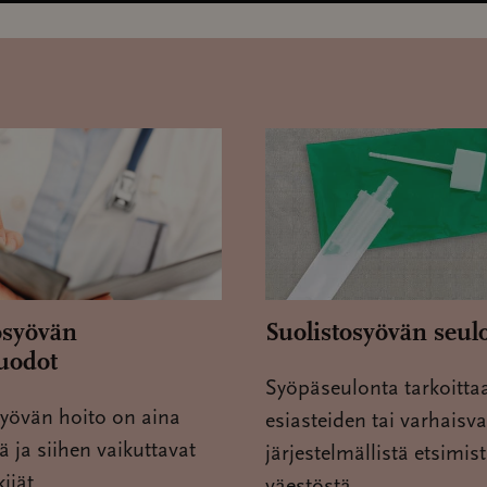
osyövän
Suolistosyövän seul
uodot
Syöpäseulonta tarkoitta
syövän hoito on aina
esiasteiden tai varhaisv
tä ja siihen vaikuttavat
järjestelmällistä etsimis
ijät.