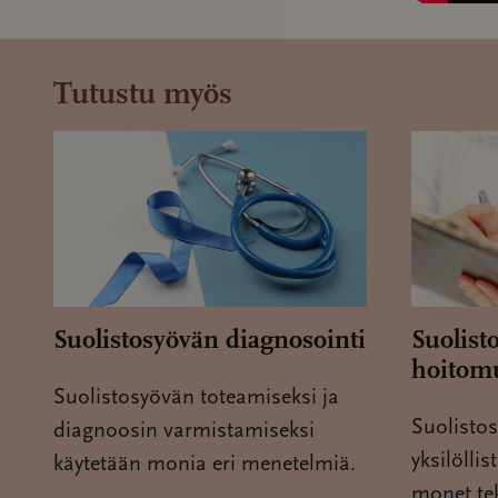
Tutustu myös
Suolistosyövän diagnosointi
Suolist
hoitom
Suolistosyövän toteamiseksi ja
Suolisto
diagnoosin varmistamiseksi
yksilöllis
käytetään monia eri menetelmiä.
monet tek