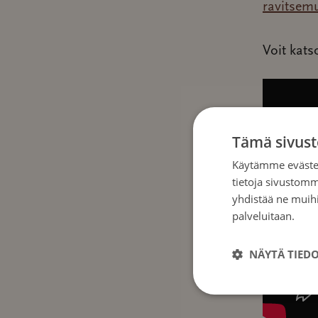
ravitsem
Voit kats
Tämä sivust
Käytämme evästei
tietoja sivustom
yhdistää ne muihin
palveluitaan.
Tie
NÄYTÄ TIED