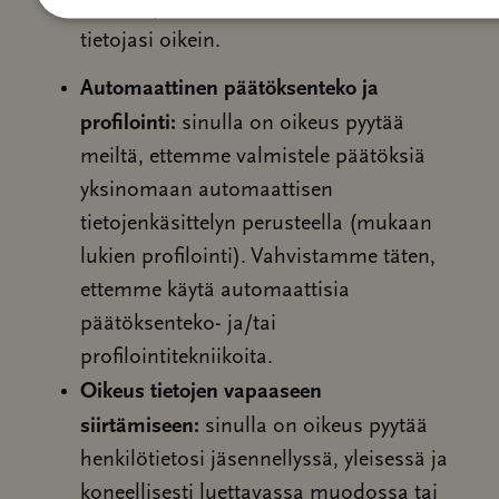
mikäli epäilet, että me emme käsittele
tietojasi oikein.
Automaattinen päätöksenteko ja
profilointi:
sinulla on oikeus pyytää
meiltä, ettemme valmistele päätöksiä
yksinomaan automaattisen
tietojenkäsittelyn perusteella (mukaan
lukien profilointi). Vahvistamme täten,
ettemme käytä automaattisia
päätöksenteko- ja/tai
profilointitekniikoita.
Oikeus tietojen vapaaseen
siirtämiseen:
sinulla on oikeus pyytää
henkilötietosi jäsennellyssä, yleisessä ja
koneellisesti luettavassa muodossa tai