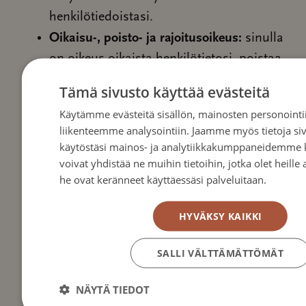
henkilötiedoistasi.
Oikaisu-, poisto- ja rajoitusoikeus:
sinulla
on oikeus oikaista henkilötietosi, poistaa
henkilötietosi (paitsi jos meitä koskee
Tämä sivusto käyttää evästeitä
velvoite säilyttää sinun henkilötietosi) tai
Käytämme evästeitä sisällön, mainosten personointii
pyytää rajoittamaan niiden käsittelyä.
liikenteemme analysointiin. Jaamme myös tietoja 
käytöstäsi mainos- ja analytiikkakumppaneidemme k
Oikeus vastustaa käsittelyä:
sinulla on
voivat yhdistää ne muihin tietoihin, jotka olet heille a
oikeus vastustaa tietojen käsittelyä.
he ovat keränneet käyttäessäsi palveluitaan.
Tietosu
Oikeus peruuttaa suostumus:
sinulla on
HYVÄKSY KAIKKI
oikeus peruuttaa aiemmin antamasi
suostumus tietojen käsittelyyn.
SALLI VÄLTTÄMÄTTÖMÄT
Oikeus tehdä valitus:
sinulla on oikeus
NÄYTÄ TIEDOT
tehdä valitus tietosuojavaltuutetulle,