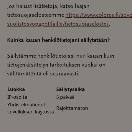
Jos haluat lisätietoja, katso laajan
tietosuojaselosteemme
https://www.colores.fi/sove
suolistosyopapotilaille/tietosuojaseloste/
.
Kuinka kauan henkilötietojani säilytetään?
Säilytämme henkilötietojasi niin kauan kuin
tietojenkäsittelyn tarkoituksen vuoksi on
välttämätöntä eli seuraavasti:
Luokka
Säilytysaika
IP-osoite
5 päivää
Yhdistelmätiedot
Rajoittamaton
sovelluksen käytöstä