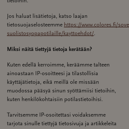
tietoihin.
Jos haluat lisätietoja, katso laajan
tietosuojaselosteemme
https://www.colores.fi/sove
suolistosyopapotilaille/kayttoehdot/
.
Miksi näitä tiettyjä tietoja kerätään?
Kuten edellä kerroimme, keräämme talteen
ainoastaan IP-osoitteesi ja tilastollisia
käyttäjätietoja, eikä meillä ole missään
muodossa pääsyä sinun syöttämiisi tietoihin,
kuten henkilökohtaisiin potilastietoihisi.
Tarvitsemme IP-osoitettasi voidaksemme
tarjota sinulle tiettyjä tietosivuja ja artikkeleita