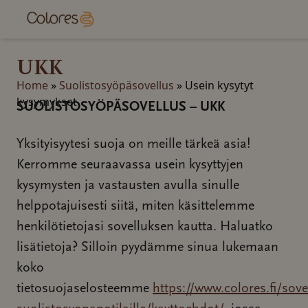
Jump
to
content
UKK
Home
»
Suolistosyöpäsovellus
»
Usein kysytyt
kysymykset
SUOLISTOSYÖPÄSOVELLUS – UKK
Yksityisyytesi suoja on meille tärkeä asia!
Kerromme seuraavassa usein kysyttyjen
kysymysten ja vastausten avulla sinulle
helppotajuisesti siitä, miten käsittelemme
henkilötietojasi sovelluksen kautta. Haluatko
lisätietoja? Silloin pyydämme sinua lukemaan
koko
tietosuojaselosteemme
https://www.colores.fi/sove