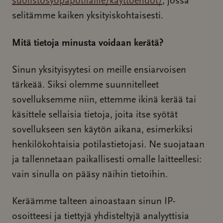
suolistosyopapotilaille/kayttoehdot/
, jossa
selitämme kaiken yksityiskohtaisesti.
Mitä tietoja minusta voidaan kerätä?
Sinun yksityisyytesi on meille ensiarvoisen
tärkeää. Siksi olemme suunnitelleet
sovelluksemme niin, ettemme ikinä kerää tai
käsittele sellaisia tietoja, joita itse syötät
sovellukseen sen käytön aikana, esimerkiksi
henkilökohtaisia potilastietojasi. Ne suojataan
ja tallennetaan paikallisesti omalle laitteellesi:
vain sinulla on pääsy näihin tietoihin.
Keräämme talteen ainoastaan sinun IP-
osoitteesi ja tiettyjä yhdisteltyjä analyyttisia