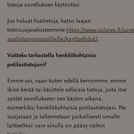
tietoja sovelluksen käytöstäsi.
Jos haluat lisätietoja, katso laajan
tietosuojaselosteemme
https://www.colores.fi/sove
suolistosyopapotilaille/kayttoehdot/
.
Voitteko tarkastella henkilökohtaisia
potilastietojani?
Emme voi, vaan kuten edellä kerroimme, emme
ikinä kerää tai käsittele sellaisia tietoja, joita itse
syötät sovellukseen sen käytön aikana,
esimerkiksi henkilökohtaisia potilastietojasi. Ne
suojataan ja tallennetaan paikallisesti omalle
laitteellesi: vain sinulla on pääsy näihin