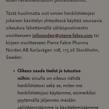
kuten henkilökohtaisiin potilastietoihisi.
Tästä huolimatta voit omien henkilötietojesi
jokaisen käsittelyn yhteydessä käyttää seuraavia
oikeuksia lähettämällä sähköpostiviestin
infonorden@pierre-fabre.com
osoitteeseen
tai
kirjeen osoitteeseen Pierre Fabre Pharma
Norden AB Karlavägen 108, 115 26 Stockholm,
Sweden.
Oikeus saada tiedot ja tutustua
niihin:
sinulla on oikeus nähdä
henkilötietosi sekä se, miten me
henkilötietojasi käytämme, esimerkiksi
pyytämällä jäljennös meidän
säilyttämistämme ja käsittelemistämme