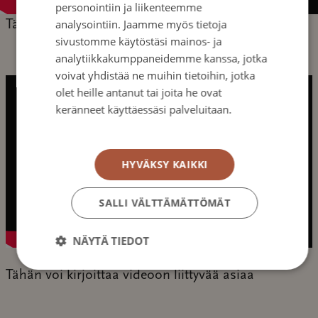
personointiin ja liikenteemme
apua kun syöpä koskettaa.
analysointiin. Jaamme myös tietoja
Tähän voi kirjoittaa videoon liittyvää asiaa
sivustomme käytöstäsi mainos- ja
analytiikkakumppaneidemme kanssa, jotka
voivat yhdistää ne muihin tietoihin, jotka
olet heille antanut tai joita he ovat
keränneet käyttäessäsi palveluitaan.
Tietosuojakäytäntö
HYVÄKSY KAIKKI
SALLI VÄLTTÄMÄTTÖMÄT
NÄYTÄ TIEDOT
Tähän voi kirjoittaa videoon liittyvää asiaa