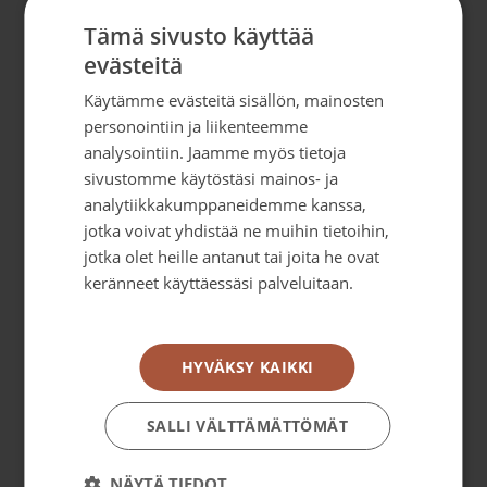
Tämä sivusto käyttää
Colores – Suomen Suolistosyöpäyhdistys ry
evästeitä
Malmin kauppatie 26, 00700 Helsinki
Käytämme evästeitä sisällön, mainosten
info@colores.fi
personointiin ja liikenteemme
Y-tunnus: 2133605-6
analysointiin. Jaamme myös tietoja
sivustomme käytöstäsi mainos- ja
Medialle ja yhteistyökumppaneille
analytiikkakumppaneidemme kanssa,
jotka voivat yhdistää ne muihin tietoihin,
Lataa suolistosyöpäsovellus
jotka olet heille antanut tai joita he ovat
keränneet käyttäessäsi palveluitaan.
Suolistosyöpäsovellus on ilmainen sovellus
Tietosuojakäytäntö
suolistosyöpään sairastuneille ja heidän
läheisilleen.
HYVÄKSY KAIKKI
Suolistosyöpäsovellus
SALLI VÄLTTÄMÄTTÖMÄT
Sosiaalinen media
NÄYTÄ TIEDOT