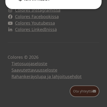
Colores Instagramissa
Avautuu uuteen ikkunaan
Colores Facebookissa
Avautuu uuteen ikkunaan
Colores Youtubessa
Avautuu uuteen ikkunaan
Colores LinkedInissä
Avautuu uuteen ikkunaan
Colores © 2026
Tietosuojaseloste
Saavutettavuusseloste
Rahankeräyslupa ja lahjoitusehdot
Ota yhteyttä
Ota yhteyttä