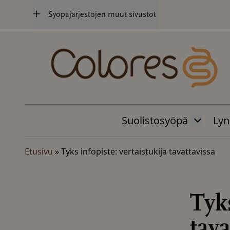
Hyppää
Syöpäjärjestöjen muut sivustot
sisältöön
Suolistosyöpä
Lyn
Etusivu
»
Tyks infopiste: vertaistukija tavattavissa
Tyks
tava