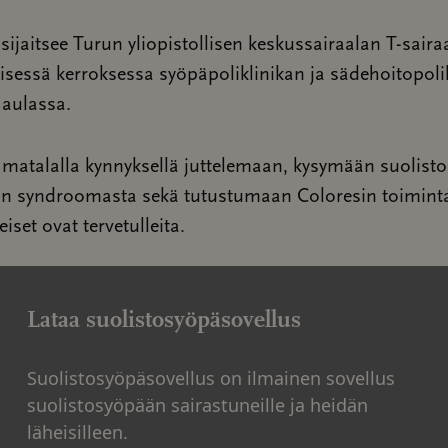
 sijaitsee Turun yliopistollisen keskussairaalan T-saira
essä kerroksessa syöpäpoliklinikan ja sädehoitopoli
 aulassa.
a matalalla kynnyksellä juttelemaan, kysymään suolist
hin syndroomasta sekä tutustumaan Coloresin toimint
iset ovat tervetulleita.
Lataa suolistosyöpäsovellus
Suolistosyöpäsovellus on ilmainen sovellus
suolistosyöpään sairastuneille ja heidän
läheisilleen.