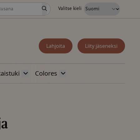
Hae
Valitse kieli
Lahjoita
Liity jäseneksi
aistuki
Colores
ja