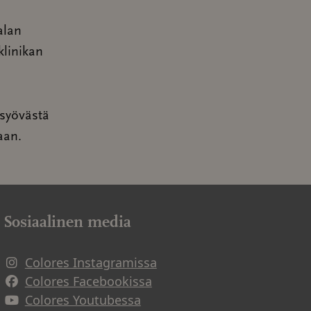
alan
klinikan
osyövästä
aan.
Sosiaalinen media
Colores Instagramissa
Avautuu uuteen ikkunaan
Colores Facebookissa
Avautuu uuteen ikkunaan
Colores Youtubessa
Avautuu uuteen ikkunaan