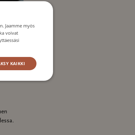
iin. Jaamme myös
ka voivat
yttäessäsi
KSY KAIKKI
men
dessa.