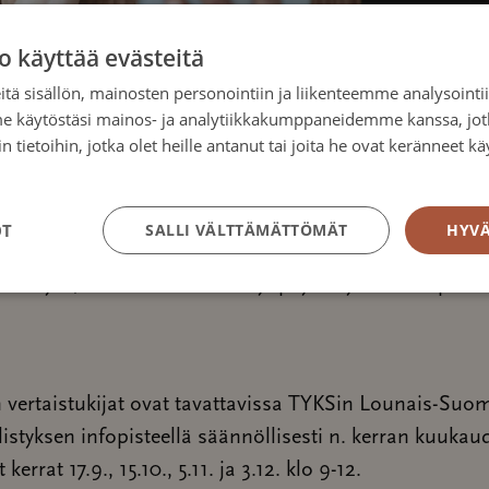
o käyttää evästeitä
ankohdat
tä sisällön, mainosten personointiin ja liikenteemme analysoint
me käytöstäsi mainos- ja analytiikkakumppaneidemme kanssa, jot
.10.2026, klo 0900
 tietoihin, jotka olet heille antanut tai joita he ovat keränneet kä
.11.2026, klo 0900
tosuojakäytäntö
.12.2026, klo 0900
OT
SALLI VÄLTTÄMÄTTÖMÄT
HYVÄ
ikka
rku Tyks, Lounais-Suomen Syöpäyhdityksen infopiste
 vertaistukijat ovat tavattavissa TYKSin Lounais-Suo
styksen infopisteellä säännöllisesti n. kerran kuukau
kerrat 17.9., 15.10., 5.11. ja 3.12. klo 9-12.