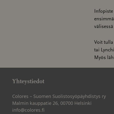
Infopiste
ensimmäis
välisessä
Voit tull
tai Lync
Myös lähe
Yhteystiedot
Colores – Suomen Suolistosyöpäyhdistys ry
Malmin kauppatie 26, 00700 Helsinki
info@colores.fi