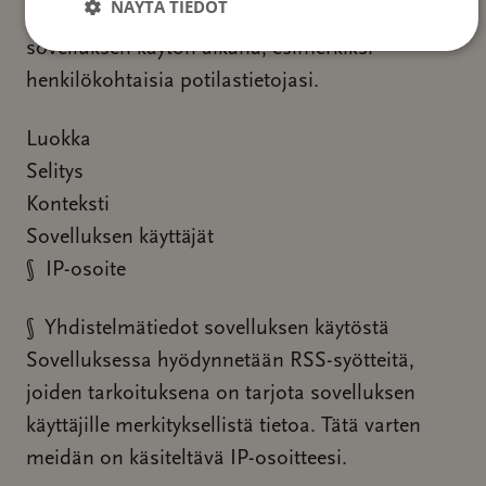
NÄYTÄ TIEDOT
tapauksessa käsittele tietoja, jotka olet syöttänyt
sovelluksen käytön aikana, esimerkiksi
henkilökohtaisia potilastietojasi.
Luokka
Selitys
Konteksti
Sovelluksen käyttäjät
§ IP-osoite
§ Yhdistelmätiedot sovelluksen käytöstä
Sovelluksessa hyödynnetään RSS-syötteitä,
joiden tarkoituksena on tarjota sovelluksen
käyttäjille merkityksellistä tietoa. Tätä varten
meidän on käsiteltävä IP-osoitteesi.