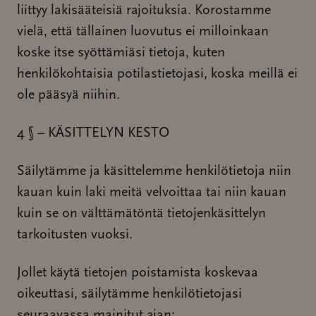
liittyy lakisääteisiä rajoituksia. Korostamme
vielä, että tällainen luovutus ei milloinkaan
koske itse syöttämiäsi tietoja, kuten
henkilökohtaisia potilastietojasi, koska meillä ei
ole pääsyä niihin.
4 § – KÄSITTELYN KESTO
Säilytämme ja käsittelemme henkilötietoja niin
kauan kuin laki meitä velvoittaa tai niin kauan
kuin se on välttämätöntä tietojenkäsittelyn
tarkoitusten vuoksi.
Jollet käytä tietojen poistamista koskevaa
oikeuttasi, säilytämme henkilötietojasi
seuraavassa mainitut ajan: