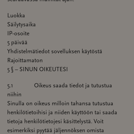
Luokka
Säilytysaika
IP-osoite
5 päivää
Yhdistelmätiedot sovelluksen käytöstä
Rajoittamaton
5 § – SINUN OIKEUTESI
5.1 Oikeus saada tiedot ja tutustua
niihin
Sinulla on oikeus milloin tahansa tutustua
henkilötietoihisi ja niiden käyttöön tai saada
tietoja henkilötietojesi käsittelystä. Voit
esimerkiksi pyytää jäljennöksen omista