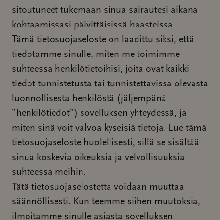
sitoutuneet tukemaan sinua sairautesi aikana
kohtaamissasi päivittäisissä haasteissa.
Tämä tietosuojaseloste on laadittu siksi, että
tiedotamme sinulle, miten me toimimme
suhteessa henkilötietoihisi, joita ovat kaikki
tiedot tunnistetusta tai tunnistettavissa olevasta
luonnollisesta henkilöstä (jäljempänä
”henkilötiedot”) sovelluksen yhteydessä, ja
miten sinä voit valvoa kyseisiä tietoja. Lue tämä
tietosuojaseloste huolellisesti, sillä se sisältää
sinua koskevia oikeuksia ja velvollisuuksia
suhteessa meihin.
Tätä tietosuojaselostetta voidaan muuttaa
säännöllisesti. Kun teemme siihen muutoksia,
ilmoitamme sinulle asiasta sovelluksen