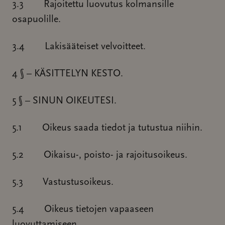
3.3 Rajoitettu luovutus kolmansille
osapuolille.
3.4 Lakisääteiset velvoitteet.
4 § – KÄSITTELYN KESTO.
5 § – SINUN OIKEUTESI.
5.1 Oikeus saada tiedot ja tutustua niihin.
5.2 Oikaisu-, poisto- ja rajoitusoikeus.
5.3 Vastustusoikeus.
5.4 Oikeus tietojen vapaaseen
luovuttamiseen.