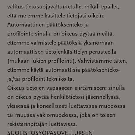
valitus tietosuojavaltuutetulle, mikäli epäilet,
että me emme käsittele tietojasi oikein.
Automaattinen päätöksenteko ja
profilointi: sinulla on oikeus pyytää meiltä,
ettemme valmistele päätöksiä yksinomaan
automaattisen tietojenkäsittelyn perusteella
(mukaan lukien profilointi). Vahvistamme täten,
ettemme käytä automaattisia päätöksenteko-
ja/tai profilointitekniikoita.
Oikeus tietojen vapaaseen siirtämiseen: sinulla
on oikeus pyytää henkilötietosi jäsennellyssä,
yleisessä ja koneellisesti luettavassa muodossa
tai muussa vakiomuodossa, joka on toisen
rekisterinpitäjän luettavissa.
SUOLISTOSYÖPÄSOVELLUKSEN