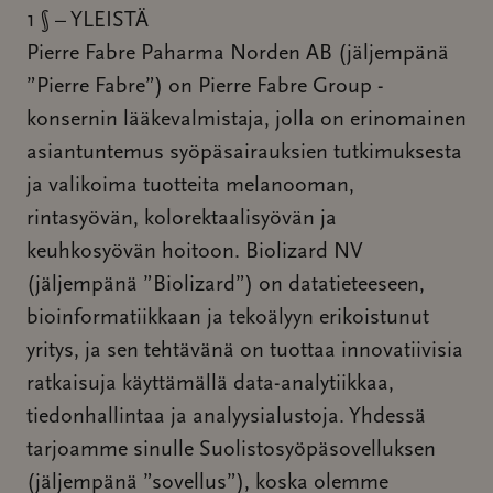
1 § – YLEISTÄ
Pierre Fabre Paharma Norden AB (jäljempänä
”Pierre Fabre”) on Pierre Fabre Group -
konsernin lääkevalmistaja, jolla on erinomainen
asiantuntemus syöpäsairauksien tutkimuksesta
ja valikoima tuotteita melanooman,
rintasyövän, kolorektaalisyövän ja
keuhkosyövän hoitoon. Biolizard NV
(jäljempänä ”Biolizard”) on datatieteeseen,
bioinformatiikkaan ja tekoälyyn erikoistunut
yritys, ja sen tehtävänä on tuottaa innovatiivisia
ratkaisuja käyttämällä data-analytiikkaa,
tiedonhallintaa ja analyysialustoja. Yhdessä
tarjoamme sinulle Suolistosyöpäsovelluksen
(jäljempänä ”sovellus”), koska olemme