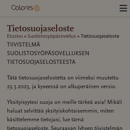
Hyppää
sisältöön
Tietosuojaseloste
Etusivu
»
Suolistosyöpäsovellus
»
Tietosuojaseloste
TIIVISTELMÄ
SUOLISTOSYÖPÄSOVELLUKSEN
TIETOSUOJASELOSTEESTA
Tätä tietosuojaselostetta on viimeksi muutettu
23.3.2023, ja kyseessä on alkuperäinen versio.
Yksityisyytesi suoja on meille tärkeä asia! Mikäli
haluat selvittää yksityiskohtaisemmin, miten
käsittelemme tietojasi, lue tämä
tietosuojaseloste. Seuraavan lyhyen tiivistelmän