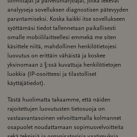
toimittajat ja palveluntarjoajat, jotka tekevät
analyyseja sovelluksen diagnostisen pätevyyden
parantamiseksi. Koska kaikki itse sovellukseen
syöttämäsi tiedot tallennetaan paikallisesti
omalle mobiililaitteellesi emmekä me siten
käsittele niitä, mahdollinen henkilötietojesi
luovutus on erittäin vähäistä ja koskee
yksinomaan 2 §:ssä kuvattuja henkilötietojen
luokkia (IP-osoitteesi ja tilastolliset
käyttäjätiedot).
Tästä huolimatta takaamme, että näiden
rajoitettujen luovutusten tietosuoja on
vastaavantasoinen velvoittamalla kolmannet
osapuolet noudattamaan sopimusvelvoitteita
sekä teknisiä ja organisatorisia vaatimuksia,