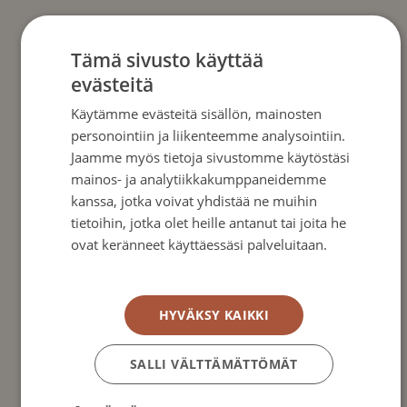
Henkilötietojen keräämiseen ja käsittelyyn
Tämä sivusto käyttää
sovelletaan tiukkoja ehtoja. Noudatamme
evästeitä
seuraavia:
Käytämme evästeitä sisällön, mainosten
Euroopan unionin asetus (EU) 2016/679,
personointiin ja liikenteemme analysointiin.
annettu 27. päivänä huhtikuuta 2016,
Jaamme myös tietoja sivustomme käytöstäsi
luonnollisten henkilöiden suojelusta
mainos- ja analytiikkakumppaneidemme
kanssa, jotka voivat yhdistää ne muihin
henkilötietojen käsittelyssä sekä näiden tietojen
tietoihin, jotka olet heille antanut tai joita he
vapaasta liikkuvuudesta (yleinen tietosuoja-
ovat keränneet käyttäessäsi palveluitaan.
asetus); ja/tai
Tietosuojakäytäntö
asetuksen täytäntöön panemiseksi vahvistetut
(myöhemmin vahvistettavat) Suomen lait.
HYVÄKSY KAIKKI
2 § – KERÄTTÄVÄT HENKILÖTIEDOT
SALLI VÄLTTÄMÄTTÖMÄT
Keräämme yksinomaan seuraavassa
ilmoitettuja henkilötietoja. Emme missään