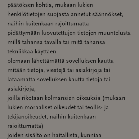
päätöksen kohtia, mukaan lukien
henkilötietojen suojasta annetut säännökset,
näihin kuitenkaan rajoittumatta
pidättymään luovutettujen tietojen muuntelusta
millä tahansa tavalla tai mitä tahansa
tekniikkaa käyttäen
olemaan lähettämättä sovelluksen kautta
mitään tietoja, viestejä tai asiakirjoja tai
lataamatta sovelluksen kautta tietoja tai
asiakirjoja,
joilla rikotaan kolmansien oikeuksia (mukaan
lukien moraaliset oikeudet tai teollis- ja
tekijänoikeudet, näihin kuitenkaan
rajoittumatta)
joiden sisältö on haitallista, kunniaa