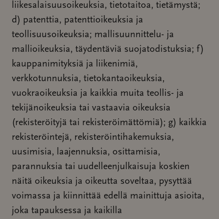
liikesalaisuusoikeuksia, tietotaitoa, tietämystä;
d) patenttia, patenttioikeuksia ja
teollisuusoikeuksia; mallisuunnittelu- ja
mallioikeuksia, täydentäviä suojatodistuksia; f)
kauppanimityksiä ja liikenimiä,
verkkotunnuksia, tietokantaoikeuksia,
vuokraoikeuksia ja kaikkia muita teollis- ja
tekijänoikeuksia tai vastaavia oikeuksia
(rekisteröityjä tai rekisteröimättömiä); g) kaikkia
rekisteröintejä, rekisteröintihakemuksia,
uusimisia, laajennuksia, osittamisia,
parannuksia tai uudelleenjulkaisuja koskien
näitä oikeuksia ja oikeutta soveltaa, pysyttää
voimassa ja kiinnittää edellä mainittuja asioita,
joka tapauksessa ja kaikilla