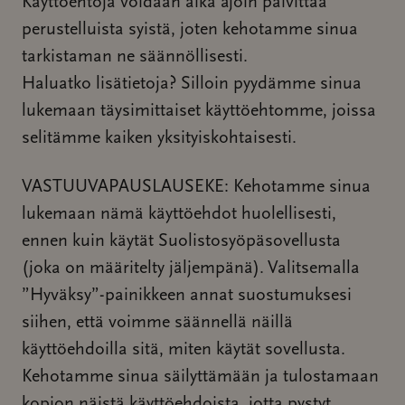
Käyttöehtoja voidaan aika ajoin päivittää
perustelluista syistä, joten kehotamme sinua
tarkistaman ne säännöllisesti.
Haluatko lisätietoja? Silloin pyydämme sinua
lukemaan täysimittaiset käyttöehtomme, joissa
selitämme kaiken yksityiskohtaisesti.
VASTUUVAPAUSLAUSEKE: Kehotamme sinua
lukemaan nämä käyttöehdot huolellisesti,
ennen kuin käytät Suolistosyöpäsovellusta
(joka on määritelty jäljempänä). Valitsemalla
”Hyväksy”-painikkeen annat suostumuksesi
siihen, että voimme säännellä näillä
käyttöehdoilla sitä, miten käytät sovellusta.
Kehotamme sinua säilyttämään ja tulostamaan
kopion näistä käyttöehdoista, jotta pystyt