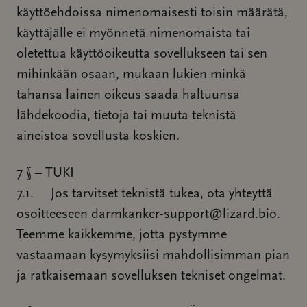
käyttöehdoissa nimenomaisesti toisin määrätä,
käyttäjälle ei myönnetä nimenomaista tai
oletettua käyttöoikeutta sovellukseen tai sen
mihinkään osaan, mukaan lukien minkä
tahansa lainen oikeus saada haltuunsa
lähdekoodia, tietoja tai muuta teknistä
aineistoa sovellusta koskien.
7 § – TUKI
7.1. Jos tarvitset teknistä tukea, ota yhteyttä
osoitteeseen darmkanker-support@lizard.bio.
Teemme kaikkemme, jotta pystymme
vastaamaan kysymyksiisi mahdollisimman pian
ja ratkaisemaan sovelluksen tekniset ongelmat.