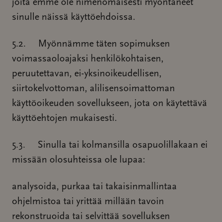
joita emme ole nimenomaisesti myöntäneet
sinulle näissä käyttöehdoissa.
5.2. Myönnämme täten sopimuksen
voimassaoloajaksi henkilökohtaisen,
peruutettavan, ei-yksinoikeudellisen,
siirtokelvottoman, alilisensoimattoman
käyttöoikeuden sovellukseen, jota on käytettävä
käyttöehtojen mukaisesti.
5.3. Sinulla tai kolmansilla osapuolillakaan ei
missään olosuhteissa ole lupaa:
analysoida, purkaa tai takaisinmallintaa
ohjelmistoa tai yrittää millään tavoin
rekonstruoida tai selvittää sovelluksen