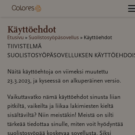
Hyppää
sisältöön
Käyttöehdot
Etusivu
»
Suolistosyöpäsovellus
»
Käyttöehdot
TIIVISTELMÄ
SUOLISTOSYÖPÄSOVELLUKSEN KÄYTTÖEHDOI
Näitä käyttöehtoja on viimeksi muutettu
23.3.2023, ja kyseessä on alkuperäinen versio.
Vaikuttavatko nämä käyttöehdot sinusta liian
pitkiltä, vaikeilta ja liikaa lakimiesten kieltä
sisältäviltä? Niin meistäkin! Meistä on silti
tärkeää tiedottaa sinulle, miten voit hyödyntää
suolistosyöpää koskevaa sovellusta. Siksi