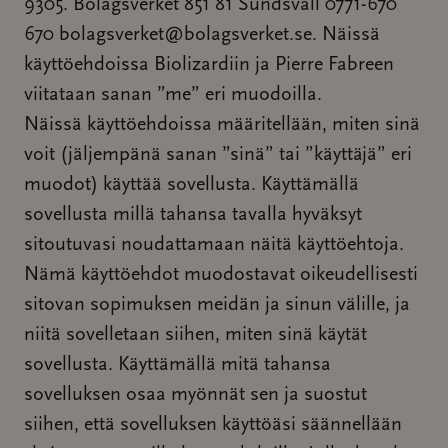
9305. Bolagsverket 851 81 Sundsvall 0771-670
670 bolagsverket@bolagsverket.se. Näissä
käyttöehdoissa Biolizardiin ja Pierre Fabreen
viitataan sanan ”me” eri muodoilla.
Näissä käyttöehdoissa määritellään, miten sinä
voit (jäljempänä sanan ”sinä” tai ”käyttäjä” eri
muodot) käyttää sovellusta. Käyttämällä
sovellusta millä tahansa tavalla hyväksyt
sitoutuvasi noudattamaan näitä käyttöehtoja.
Nämä käyttöehdot muodostavat oikeudellisesti
sitovan sopimuksen meidän ja sinun välille, ja
niitä sovelletaan siihen, miten sinä käytät
sovellusta. Käyttämällä mitä tahansa
sovelluksen osaa myönnät sen ja suostut
siihen, että sovelluksen käyttöäsi säännellään