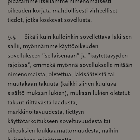
pidätämme itsellämme nimenomaisesti
oikeuden korjata mahdollisesti virheelliset
tiedot, jotka koskevat sovellusta.
9.5. Sikäli kuin kulloinkin sovellettava laki sen
sallii, myönnämme käyttöoikeuden
sovellukseen ”sellaisenaan” ja ”käytettävyyden
rajoissa”, emmekä myönnä sovellukselle mitään
nimenomaista, oletettua, lakisääteistä tai
muutakaan takuuta (kaikki siihen kuuluva
sisältö mukaan lukien), mukaan lukien oletetut
takuut riittävästä laadusta,
markkinoitavuudesta, tiettyyn
käyttötarkoitukseen soveltuvuudesta tai
oikeuksien loukkaamattomuudesta, näihin