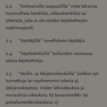
2.2. ”kolmansilla osapuolilla” mitä tahansa
luonnollista henkilöä, oikeushenkilöä tai
yhteisöä, joka ei ole näiden käyttöehtojen
sopimuspuoli
2.3. ”käyttäjällä” sovelluksen käyttäjiä
2.4. ”käyttöehdoilla” kulloinkin voimassa
olevia käyttöehtoja
2.5. ”teollis- ja tekijänoikeuksilla” kaikkia nyt
tunnettuja tai myöhemmin tulevia a)
tekijänoikeuksia, niiden lähioikeuksia ja
moraalisia oikeuksia; b) tavaramerkki- tai
palvelumerkkioikeuksia; c)