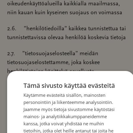
oikeudenkäyttöalueilla kaikkialla maailmassa,
niin kauan kuin kyseinen suojaus on voimassa
2.6. ”henkilötiedoilla” kaikkea tunnistettua tai
tunnistettavissa olevaa henkilöä koskevia tietoja
2.7. ”tietosuojaselosteella” meidän
tietosuojaselostettamme, joka koskee
henkilötietojen käsittelyä sovellusta
käytettäessä.
Tämä sivusto käyttää evästeitä
Käytämme evästeitä sisällön, mainosten
3 § – SOVELLUKSEN KUVAUS
personointiin ja liikenteemme analysointiin.
3.1. Sovelluksen tarkoitus on kahtalainen:
Jaamme myös tietoja sivustomme käytöstäsi
mainos- ja analytiikkakumppaneidemme
yhtäältä sovellus toimii keskitettynä lähteenä
kanssa, jotka voivat yhdistää ne muihin
hyödylliselle tiedolle, jonka on tarkoitus vastata
tietoihin, jotka olet heille antanut tai joita he