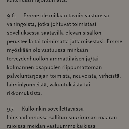
kuitenkaan rajoittumatta.
9.6. Emme ole millään tavoin vastuussa
vahingoista, jotka johtuvat toimistasi
sovelluksessa saatavilla olevan sisällön
perusteella tai toimimatta jättämisestäsi. Emme
myöskään ole vastuussa minkään
terveydenhuollon ammattilaisen ja/tai
kolmannen osapuolen riippumattoman
palveluntarjoajan toimista, neuvoista, virheistä,
laiminlyönneistä, vakuutuksista tai
rikkomuksista.
9.7. Kulloinkin sovellettavassa
lainsäädännössä sallitun suurimman määrän
rajoissa meidän vastuumme kaikissa