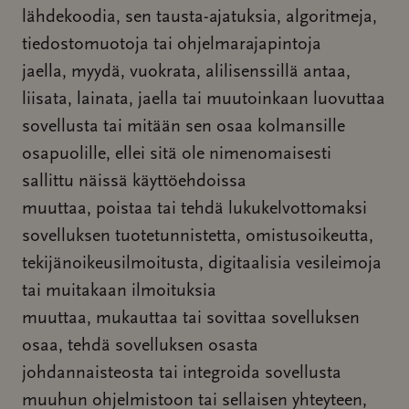
lähdekoodia, sen tausta-ajatuksia, algoritmeja,
tiedostomuotoja tai ohjelmarajapintoja
jaella, myydä, vuokrata, alilisenssillä antaa,
liisata, lainata, jaella tai muutoinkaan luovuttaa
sovellusta tai mitään sen osaa kolmansille
osapuolille, ellei sitä ole nimenomaisesti
sallittu näissä käyttöehdoissa
muuttaa, poistaa tai tehdä lukukelvottomaksi
sovelluksen tuotetunnistetta, omistusoikeutta,
tekijänoikeusilmoitusta, digitaalisia vesileimoja
tai muitakaan ilmoituksia
muuttaa, mukauttaa tai sovittaa sovelluksen
osaa, tehdä sovelluksen osasta
johdannaisteosta tai integroida sovellusta
muuhun ohjelmistoon tai sellaisen yhteyteen,