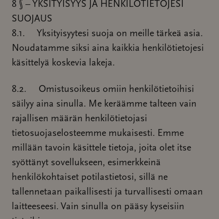
8 § – YKSITYISYYS JA HENKILÖTIETOJESI
SUOJAUS
8.1. Yksityisyytesi suoja on meille tärkeä asia.
Noudatamme siksi aina kaikkia henkilötietojesi
käsittelyä koskevia lakeja.
8.2. Omistusoikeus omiin henkilötietoihisi
säilyy aina sinulla. Me keräämme talteen vain
rajallisen määrän henkilötietojasi
tietosuojaselosteemme mukaisesti. Emme
millään tavoin käsittele tietoja, joita olet itse
syöttänyt sovellukseen, esimerkkeinä
henkilökohtaiset potilastietosi, sillä ne
tallennetaan paikallisesti ja turvallisesti omaan
laitteeseesi. Vain sinulla on pääsy kyseisiin