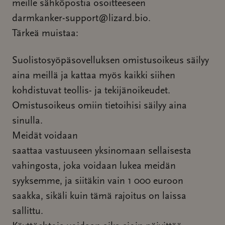
meille sähköpostia osoitteeseen
darmkanker-support@lizard.bio.
Tärkeä muistaa:
Suolistosyöpäsovelluksen omistusoikeus säilyy
aina meillä ja kattaa myös kaikki siihen
kohdistuvat teollis- ja tekijänoikeudet.
Omistusoikeus omiin tietoihisi säilyy aina
sinulla.
Meidät voidaan
saattaa vastuuseen yksinomaan sellaisesta
vahingosta, joka voidaan lukea meidän
syyksemme, ja siitäkin vain 1 000 euroon
saakka, sikäli kuin tämä rajoitus on laissa
sallittu.