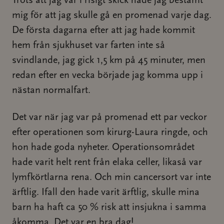
Trots att jag var i risigt skick hade jag bestämt
mig för att jag skulle gå en promenad varje dag.
De första dagarna efter att jag hade kommit
hem från sjukhuset var farten inte så
svindlande, jag gick 1,5 km på 45 minuter, men
redan efter en vecka började jag komma upp i
nästan normalfart.
Det var när jag var på promenad ett par veckor
efter operationen som kirurg-Laura ringde, och
hon hade goda nyheter. Operationsområdet
hade varit helt rent från elaka celler, likaså var
lymfkörtlarna rena. Och min cancersort var inte
ärftlig. Ifall den hade varit ärftlig, skulle mina
barn ha haft ca 50 % risk att insjukna i samma
åkomma. Det var en bra dag!