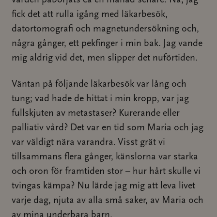
vården påbörjats ca en månad senare. Nå, jag
fick det att rulla igång med läkarbesök,
datortomografi och magnetundersökning och,
några gånger, ett pekfinger i min bak. Jag vande
mig aldrig vid det, men slipper det nuförtiden.
Väntan på följande läkarbesök var lång och
tung; vad hade de hittat i min kropp, var jag
fullskjuten av metastaser? Kurerande eller
palliativ vård? Det var en tid som Maria och jag
var väldigt nära varandra. Visst grät vi
tillsammans flera gånger, känslorna var starka
och oron för framtiden stor – hur hårt skulle vi
tvingas kämpa? Nu lärde jag mig att leva livet
varje dag, njuta av alla små saker, av Maria och
av mina underbara barn.