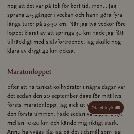
nog att det var på tok för kort tid, men… Jag
sprang 4-5 gånger i veckan och hann göra fyra
långa turer på 23-30 km. När jag två veckor före
loppet klarat av att springa 30 km hade jag fått
tillräckligt med självförtroende, jag skulle nog
klara av drygt 42 km också.
Maratonloppet
Efter att ha tankat kolhydrater i några dagar var
det sedan den 20 september dags för mitt livs
första maratonlopp. Jag gick ut ganska lugnt
Ota yhteyttä
Ota yhteyttä
den första timmen, hade sedan väldigt bra flyt
mellan 10-20 km och kände mig riktigt stark.
Ännu halvvägs låg jag på det tidsmål som jag