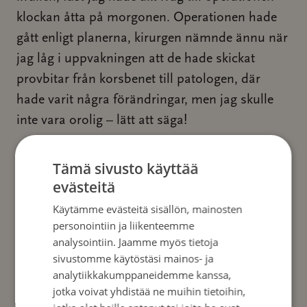
klockan åtta på morgonen. Operationen hade
gått enligt planerna, kirurgen nämnde ännu när
jag låg i uppvakningen att de hade skickat
provbitar från korsbenet till patologen, där
hade varit några förändringar, men jag skulle
inte vara orolig – lätt att säga!
Jag tycks ha nedsatta koaguleringsfaktorer i
Tämä sivusto käyttää
mitt blod. Före operationen sa kirurgen att
evästeitä
ingen större blödning var att vänta. Trots det
Käytämme evästeitä sisällön, mainosten
fick jag i samband med operationen en påse
personointiin ja liikenteemme
blod och på avdelningen två till, eftersom mitt
analysointiin. Jaamme myös tietoja
sivustomme käytöstäsi mainos- ja
hemoglobin hade sjunkit till 75. Konstigt nog
analytiikkakumppaneidemme kanssa,
kände jag inte av det desto mera.
jotka voivat yhdistää ne muihin tietoihin,