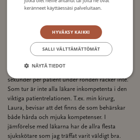
jotka olet heille antanut tai joita he ovat
Jag hade epiduralbedövning de första två
keränneet käyttäessäsi palveluitaan.
dagarna efter operationen, men sedan tyckte
Tietosuojakäytäntö
den eminenta professorn att det fick räcka. Efter
HYVÄKSY KAIKKI
det fick jag klara mig med värkmedicin, vilket
inte fungerade lika bra. Tyvärr – igen – en
SALLI VÄLTTÄMÄTTÖMÄT
teoretiskt och tekniskt kompetent läkare, men
om man inte kan få patienten att känna sig väl
NÄYTÄ TIEDOT
omhändertagen så lider helheten kraftigt. Ca 10
sekunder per patient under ronden räcker inte.
Som tur är inte alla läkare inkompetenta i den
viktiga patientrelationen. T.ex. min kirurg,
Laura, bevisar att det finns de som behärskar
både hårda och mjuka kompetenser. I
jämförelse med läkarna har de allra flesta
sjukskötare som jag träffat varit väldigt bra.